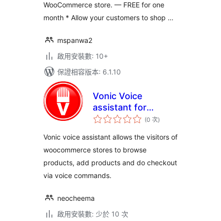
WooCommerce store. — FREE for one
month * Allow your customers to shop …
mspanwa2
啟用安裝數: 10+
保證相容版本: 6.1.10
Vonic Voice
assistant for
評
WooCommerce
(0 次
)
分
次
數
Vonic voice assistant allows the visitors of
woocommerce stores to browse
products, add products and do checkout
via voice commands.
neocheema
啟用安裝數: 少於 10 次