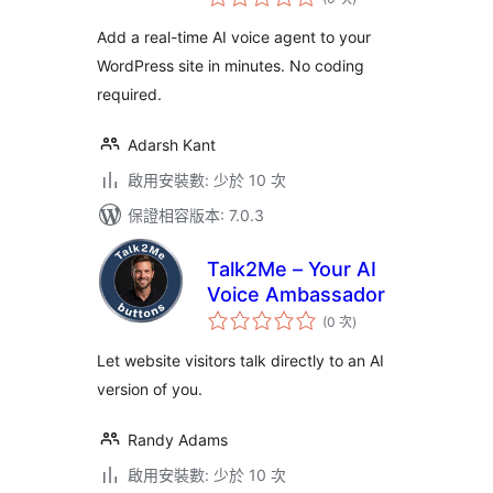
分
次
數
Add a real-time AI voice agent to your
WordPress site in minutes. No coding
required.
Adarsh Kant
啟用安裝數: 少於 10 次
保證相容版本: 7.0.3
Talk2Me – Your AI
Voice Ambassador
評
(0 次
)
分
次
數
Let website visitors talk directly to an AI
version of you.
Randy Adams
啟用安裝數: 少於 10 次