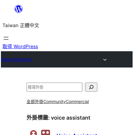
跳
至
Taiwan 正體中文
主
要
內
取得 WordPress
容
Plugin Directory
搜
尋
全部外掛
Community
Commercial
外掛標籤:
voice assistant