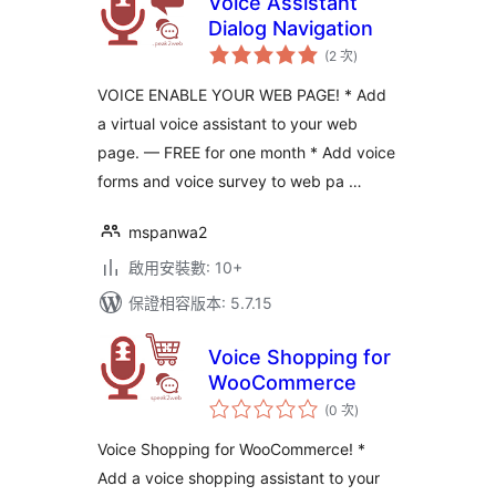
Voice Assistant
Dialog Navigation
評
(2 次
)
分
次
數
VOICE ENABLE YOUR WEB PAGE! * Add
a virtual voice assistant to your web
page. — FREE for one month * Add voice
forms and voice survey to web pa …
mspanwa2
啟用安裝數: 10+
保證相容版本: 5.7.15
Voice Shopping for
WooCommerce
評
(0 次
)
分
次
數
Voice Shopping for WooCommerce! *
Add a voice shopping assistant to your