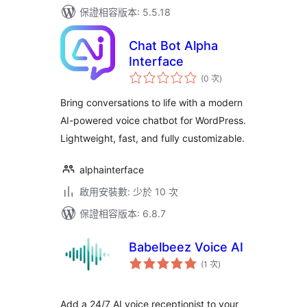
保證相容版本: 5.5.18
Chat Bot Alpha
Interface
評
(0 次
)
分
次
數
Bring conversations to life with a modern
AI-powered voice chatbot for WordPress.
Lightweight, fast, and fully customizable.
alphainterface
啟用安裝數: 少於 10 次
保證相容版本: 6.8.7
Babelbeez Voice AI
評
(1 次
)
分
次
數
Add a 24/7 AI voice receptionist to your