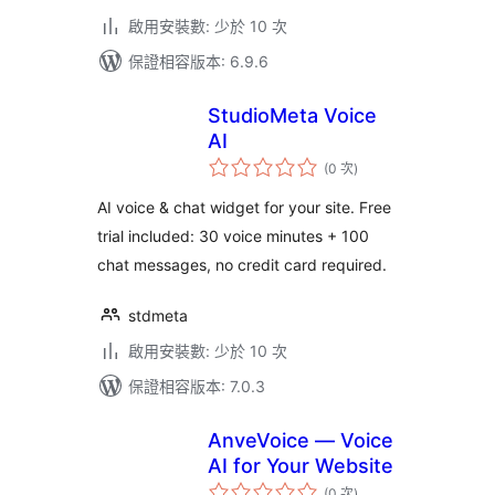
啟用安裝數: 少於 10 次
保證相容版本: 6.9.6
StudioMeta Voice
AI
評
(0 次
)
分
次
數
AI voice & chat widget for your site. Free
trial included: 30 voice minutes + 100
chat messages, no credit card required.
stdmeta
啟用安裝數: 少於 10 次
保證相容版本: 7.0.3
AnveVoice — Voice
AI for Your Website
評
(0 次
)