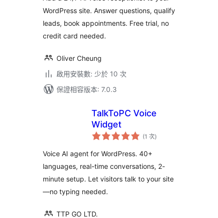
WordPress site. Answer questions, qualify
leads, book appointments. Free trial, no
credit card needed.
Oliver Cheung
啟用安裝數: 少於 10 次
保證相容版本: 7.0.3
TalkToPC Voice
Widget
評
(1 次
)
分
次
數
Voice AI agent for WordPress. 40+
languages, real-time conversations, 2-
minute setup. Let visitors talk to your site
—no typing needed.
TTP GO LTD.