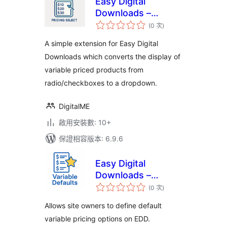
Easy Digital
Downloads –
評
Pricing Select
(0 次
)
分
次
數
A simple extension for Easy Digital
Downloads which converts the display of
variable priced products from
radio/checkboxes to a dropdown.
DigitalME
啟用安裝數: 10+
保證相容版本: 6.9.6
Easy Digital
Downloads –
評
Variable Defaults
(0 次
)
分
次
數
Allows site owners to define default
variable pricing options on EDD.