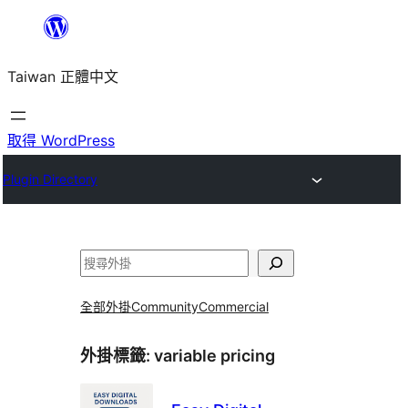
跳
至
Taiwan 正體中文
主
要
內
取得 WordPress
容
Plugin Directory
搜
尋
全部外掛
Community
Commercial
外掛標籤:
variable pricing