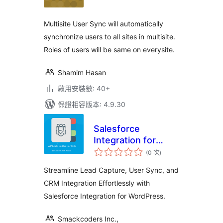
次
數
Multisite User Sync will automatically
synchronize users to all sites in multisite.
Roles of users will be same on everysite.
Shamim Hasan
啟用安裝數: 40+
保證相容版本: 4.9.30
Salesforce
Integration for
評
WordPress
(0 次
)
分
次
數
Streamline Lead Capture, User Sync, and
CRM Integration Effortlessly with
Salesforce Integration for WordPress.
Smackcoders Inc.,