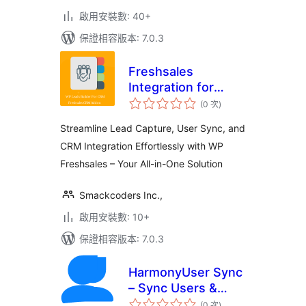
啟用安裝數: 40+
保證相容版本: 7.0.3
Freshsales
Integration for
評
WordPress
(0 次
)
分
次
數
Streamline Lead Capture, User Sync, and
CRM Integration Effortlessly with WP
Freshsales – Your All-in-One Solution
Smackcoders Inc.,
啟用安裝數: 10+
保證相容版本: 7.0.3
HarmonyUser Sync
– Sync Users &
評
Customers Across
(0 次
)