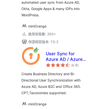
automated user sync from Azure AD,
Okta, Google Apps & many IDPs into
WordPress.
miniOrange
啟用安裝數: 200+
保證相容版本: 7.0.3
User Sync for
Azure AD / Azure
評
B2C
(8 次
)
分
次
數
Create Business Directory and Bi-
Directional User Synchronization with
Azure AD, Azure B2C and Office 365.
CPT,Taxonomies supported.
miniOrange