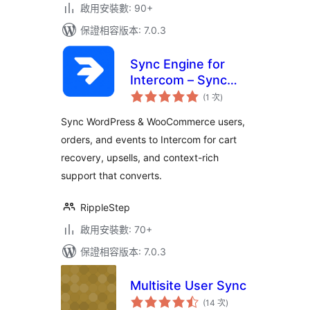
啟用安裝數: 90+
保證相容版本: 7.0.3
Sync Engine for
Intercom – Sync
評
Users, Orders &
(1 次
)
分
次
Events
數
Sync WordPress & WooCommerce users,
orders, and events to Intercom for cart
recovery, upsells, and context-rich
support that converts.
RippleStep
啟用安裝數: 70+
保證相容版本: 7.0.3
Multisite User Sync
評
(14 次
)
分