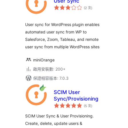
User Sync
評
(2 次
)
分
次
數
User sync for WordPress plugin enables
automated user sync from WP to
Salesforce, Zoom, Tableau, and remote
user sync from multiple WordPress sites
miniOrange
啟用安裝數: 200+
保證相容版本: 7.0.3
SCIM User
Sync/Provisioning
評
(5 次
)
分
次
數
SCIM User Sync & User Provisioning.
Create, delete, update users &