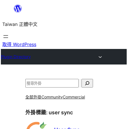
跳
至
Taiwan 正體中文
主
要
內
取得 WordPress
容
Plugin Directory
搜
尋
全部外掛
Community
Commercial
外掛標籤:
user sync