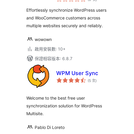
分
次
Multiple Sites
數
Effortlessly synchronize WordPress users
and WooCommerce customers across
multiple websites securely and reliably.
wowown
啟用安裝數: 10+
保證相容版本: 6.8.7
WPM User Sync
評
(5 次
)
分
次
數
Welcome to the best free user
synchronization solution for WordPress
Multisite.
Pablo Di Loreto