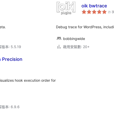
oik bwtrace
(1 
eta.
Debug trace for WordPress, includi
bobbingwide
本: 5.5.19
啟用安裝數: 20+
 Precision
sualizes hook execution order for
本: 6.9.6