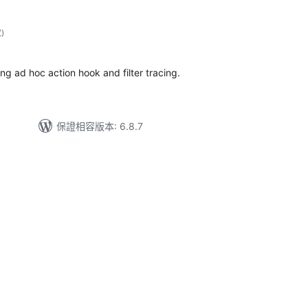
評
次
)
分
次
數
ng ad hoc action hook and filter tracing.
保證相容版本: 6.8.7