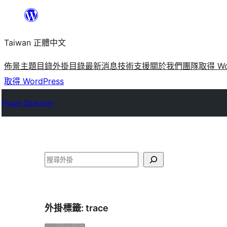
跳
至
Taiwan 正體中文
主
要
佈景主題目錄
外掛目錄
最新消息
技術支援
關於我們
團隊
取得 Wo
內
取得 WordPress
容
Plugin Directory
搜
尋
外掛標籤:
trace