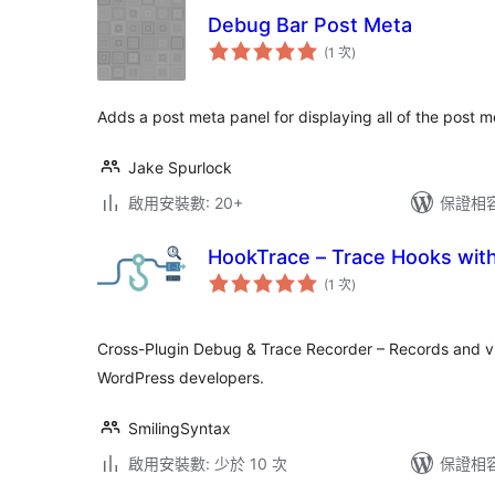
Debug Bar Post Meta
評
(1 次
)
分
次
數
Adds a post meta panel for displaying all of the post m
Jake Spurlock
啟用安裝數: 20+
保證相容版
HookTrace – Trace Hooks with
評
(1 次
)
分
次
數
Cross-Plugin Debug & Trace Recorder – Records and vi
WordPress developers.
SmilingSyntax
啟用安裝數: 少於 10 次
保證相容版