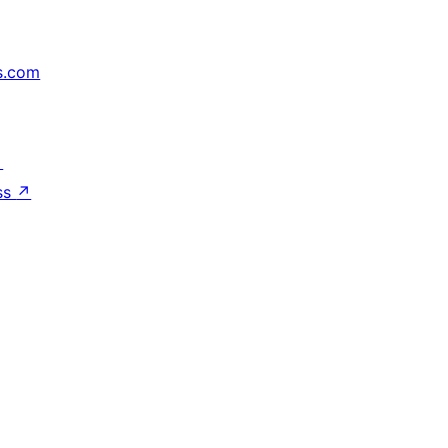
s.com
↗
ss
↗