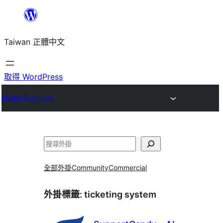
跳
至
Taiwan 正體中文
主
要
內
取得 WordPress
容
Plugin Directory
搜
尋
全部外掛
Community
Commercial
外掛標籤:
ticketing system