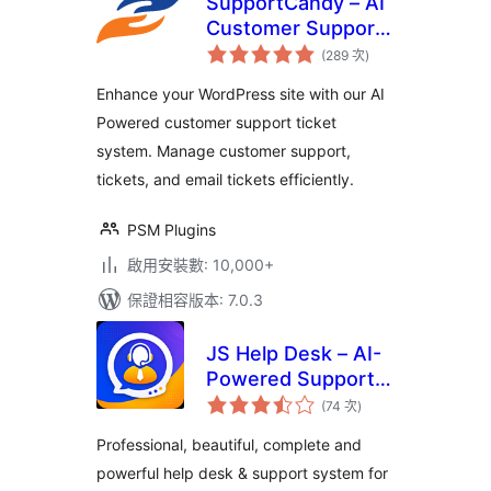
SupportCandy – AI
Customer Support
評
Ticket System &
(289 次
)
分
次
Live Chatbot Agent
數
Enhance your WordPress site with our AI
Powered customer support ticket
system. Manage customer support,
tickets, and email tickets efficiently.
PSM Plugins
啟用安裝數: 10,000+
保證相容版本: 7.0.3
JS Help Desk – AI-
Powered Support &
評
Ticketing System
(74 次
)
分
次
數
Professional, beautiful, complete and
powerful help desk & support system for