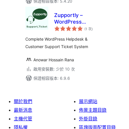
保證相容版本: 5.4.20
Zupportly –
WordPress
評
Helpdesk &
(1 次
)
分
次
Customer Support
數
Complete WordPress Helpdesk &
Ticket System
Customer Support Ticket System
Anowar Hossain Rana
啟用安裝數: 少於 10 次
保證相容版本: 6.9.6
關於我們
展示網站
最新消息
佈景主題目錄
主機代管
外掛目錄
隱私權
區塊版面配置目錄