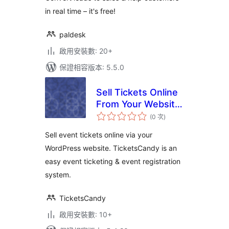
in real time – it's free!
paldesk
啟用安裝數: 20+
保證相容版本: 5.5.0
Sell Tickets Online
From Your Website
評
– TicketsCandy for
(0 次
)
分
次
WordPress
數
Sell event tickets online via your
WordPress website. TicketsCandy is an
easy event ticketing & event registration
system.
TicketsCandy
啟用安裝數: 10+