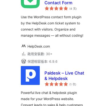
Contact Form
評
(4 次
)
分
次
數
Use the WordPress contact form plugin
by the HelpDesk.com ticket system to
connect with visitors. Organize and
manage messages — all without coding!
HelpDesk.com
啟用安裝數: 30+
保證相容版本: 6.9.6
Paldesk – Live Chat
& Helpdesk
評
(1 次
)
分
次
數
Powerful live chat & helpdesk plugin
made for your WordPress website.
Convert leads to sales & help customers