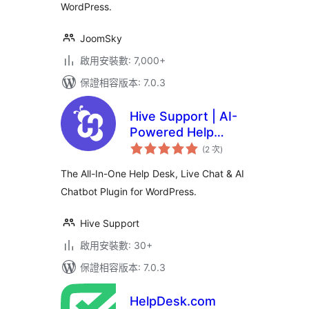
WordPress.
JoomSky
啟用安裝數: 7,000+
保證相容版本: 7.0.3
Hive Support | AI-
Powered Help
評
Desk, Live Chat and
(2 次
)
分
次
Chatbot
數
The All-In-One Help Desk, Live Chat & AI
Chatbot Plugin for WordPress.
Hive Support
啟用安裝數: 30+
保證相容版本: 7.0.3
HelpDesk.com