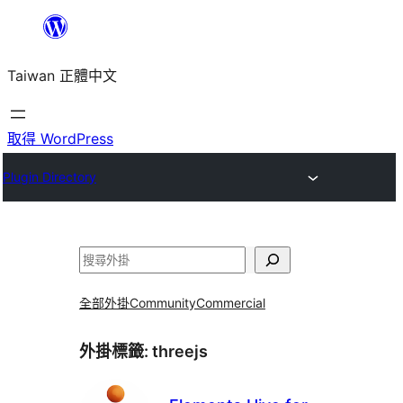
跳
至
Taiwan 正體中文
主
要
內
取得 WordPress
容
Plugin Directory
搜
尋
全部外掛
Community
Commercial
外掛標籤:
threejs