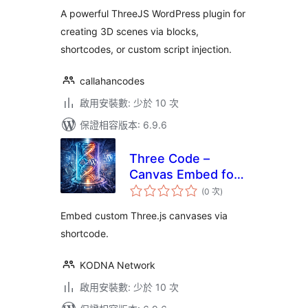
A powerful ThreeJS WordPress plugin for
creating 3D scenes via blocks,
shortcodes, or custom script injection.
callahancodes
啟用安裝數: 少於 10 次
保證相容版本: 6.9.6
Three Code –
Canvas Embed for
評
Three.js
(0 次
)
分
次
數
Embed custom Three.js canvases via
shortcode.
KODNA Network
啟用安裝數: 少於 10 次