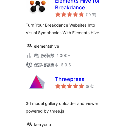
Elements Hive for
Breakdance
評
(19 次
)
分
次
數
Turn Your Breakdance Websites Into
Visual Symphonies With Elements Hive.
elementshive
啟用安裝數: 1,000+
保證相容版本: 6.9.6
Threepress
評
(5 次
)
分
次
數
3d model gallery uploader and viewer
powered by three.js
kerryoco