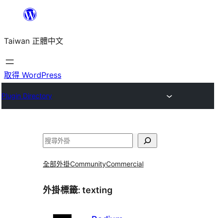
跳
至
Taiwan 正體中文
主
要
內
取得 WordPress
容
Plugin Directory
搜
尋
全部外掛
Community
Commercial
外掛標籤:
texting