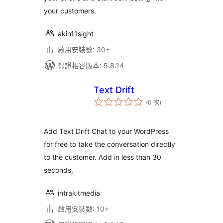
your customers.
akin11sight
啟用安裝數: 30+
保證相容版本: 5.8.14
Text Drift
評
(0 次
)
分
次
數
Add Text Drift Chat to your WordPress
for free to take the conversation directly
to the customer. Add in less than 30
seconds.
intrakitmedia
啟用安裝數: 10+