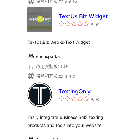
保證相容版本: 5.9.15
TextUs.Biz Widget
評
(0 次
)
分
次
數
TextUs.Biz Web-2-Text Widget
erichsparks
啟用安裝數: 10+
保證相容版本: 3.4.2
TextingOnly
評
(0 次
)
分
次
數
Easily integrate business SMS texting
products and tools into your website.