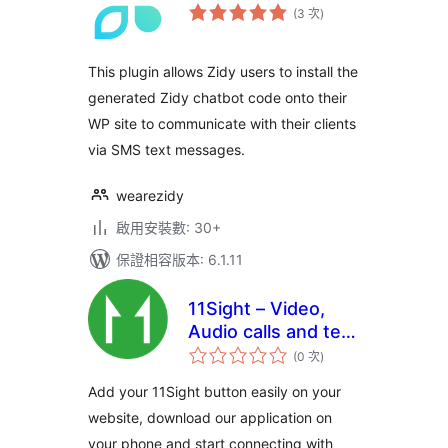
評
(3 次
)
分
次
數
This plugin allows Zidy users to install the
generated Zidy chatbot code onto their
WP site to communicate with their clients
via SMS text messages.
wearezidy
啟用安裝數: 30+
保證相容版本: 6.1.11
11Sight – Video,
Audio calls and text
評
chat
(0 次
)
分
次
數
Add your 11Sight button easily on your
website, download our application on
your phone and start connecting with