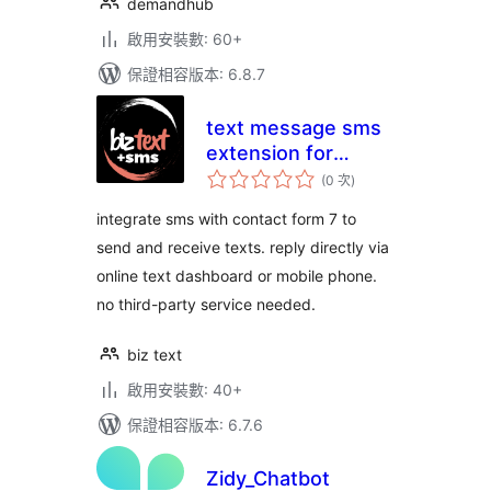
demandhub
啟用安裝數: 60+
保證相容版本: 6.8.7
text message sms
extension for
評
contact form 7
(0 次
)
分
次
數
integrate sms with contact form 7 to
send and receive texts. reply directly via
online text dashboard or mobile phone.
no third-party service needed.
biz text
啟用安裝數: 40+
保證相容版本: 6.7.6
Zidy_Chatbot