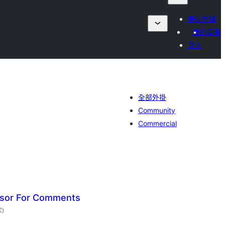
提交外掛
我的最愛
登入
全部外掛
Community
Commercial
nsor For Comments
評
次
)
分
次
數