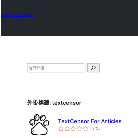
Plugin Directory
搜
尋
外掛標籤:
textcensor
TextCensor For Articles
評
(0 次
)
分
次
數