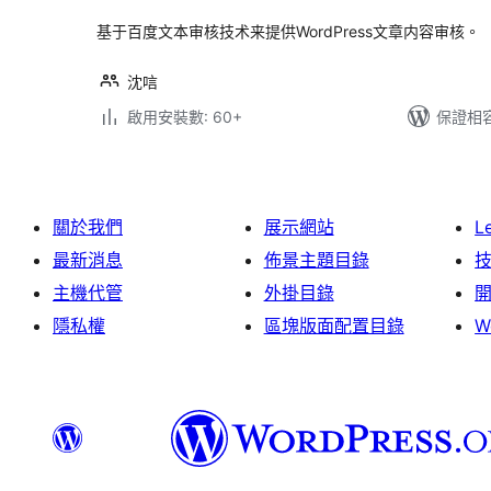
基于百度文本审核技术来提供WordPress文章内容审核。
沈唁
啟用安裝數: 60+
保證相容版
關於我們
展示網站
L
最新消息
佈景主題目錄
主機代管
外掛目錄
隱私權
區塊版面配置目錄
W