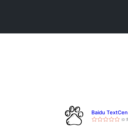
Baidu TextCe
(0 