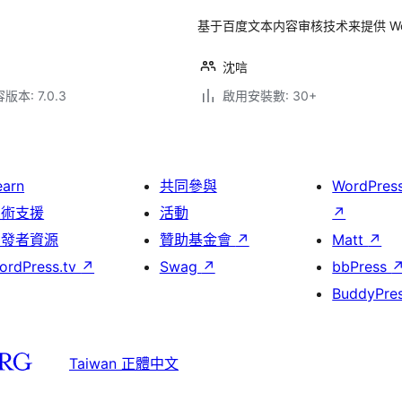
基于百度文本内容审核技术来提供 Wor
沈唁
本: 7.0.3
啟用安裝數: 30+
earn
共同參與
WordPres
技術支援
活動
↗
開發者資源
贊助基金會
↗
Matt
↗
ordPress.tv
↗
Swag
↗
bbPress
BuddyPre
Taiwan 正體中文