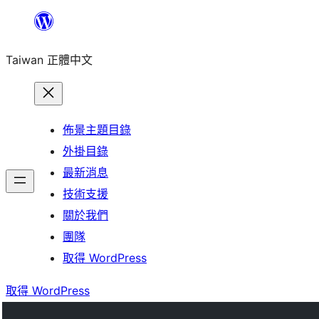
跳
至
Taiwan 正體中文
主
要
內
容
佈景主題目錄
外掛目錄
最新消息
技術支援
關於我們
團隊
取得 WordPress
取得 WordPress