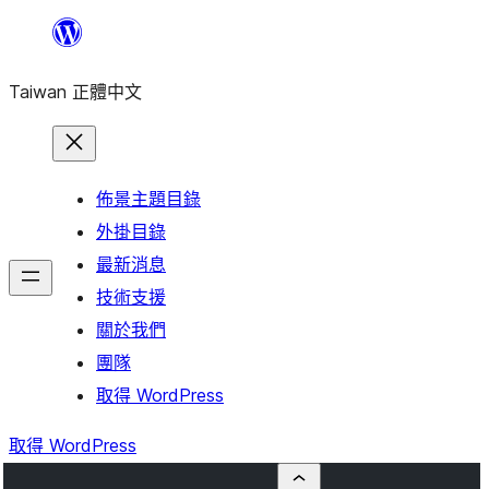
跳
至
Taiwan 正體中文
主
要
內
容
佈景主題目錄
外掛目錄
最新消息
技術支援
關於我們
團隊
取得 WordPress
取得 WordPress