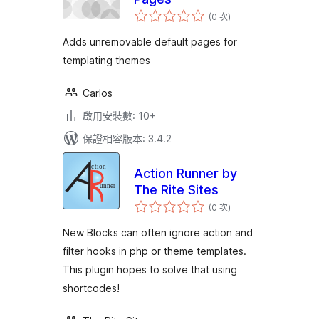
評
(0 次
)
分
次
數
Adds unremovable default pages for
templating themes
Carlos
啟用安裝數: 10+
保證相容版本: 3.4.2
Action Runner by
The Rite Sites
評
(0 次
)
分
次
數
New Blocks can often ignore action and
filter hooks in php or theme templates.
This plugin hopes to solve that using
shortcodes!