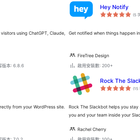
Hey Notify
(5 
 visitors using ChatGPT, Claude,
Get notified when things happen i
FireTree Design
本: 6.8.6
啟用安裝數: 200+
Rock The Slac
(15
irectly from your WordPress site.
Rock The Slackbot helps you stay o
you and your team inside your Sla
Rachel Cherry
本: 7.0.2
啟用安裝數: 100+