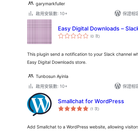
garymarkfuller
啟用安裝數: 10+
保證相容版
Easy Digital Downloads – Slack
評
(0 次
)
分
次
數
This plugin send a notification to your Slack channel 
Easy Digital Downloads store.
Tunbosun Ayinla
啟用安裝數: 10+
保證相容版
Smallchat for WordPress
評
(1 次
)
分
次
數
Add Smallchat to a WordPress website, allowing visitors