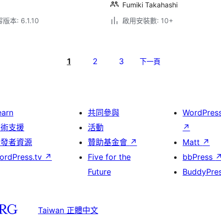
Fumiki Takahashi
本: 6.1.10
啟用安裝數: 10+
1
2
3
下一頁
earn
共同參與
WordPres
技術支援
活動
↗
開發者資源
贊助基金會
↗
Matt
↗
ordPress.tv
↗
Five for the
bbPress
Future
BuddyPre
Taiwan 正體中文