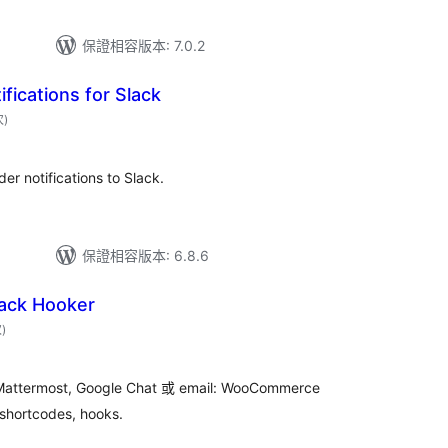
保證相容版本: 7.0.2
fications for Slack
評
次
)
分
次
數
r notifications to Slack.
保證相容版本: 6.8.6
lack Hooker
評
次
)
分
次
數
 Mattermost, Google Chat 或 email: WooCommerce
 shortcodes, hooks.