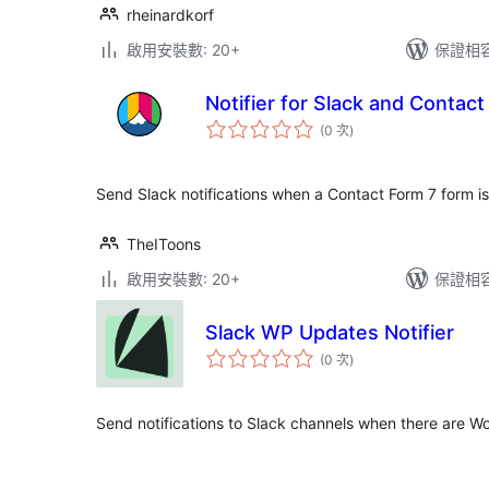
rheinardkorf
啟用安裝數: 20+
保證相容版
Notifier for Slack and Contac
評
(0 次
)
分
次
數
Send Slack notifications when a Contact Form 7 form i
TheIToons
啟用安裝數: 20+
保證相容版
Slack WP Updates Notifier
評
(0 次
)
分
次
數
Send notifications to Slack channels when there are W