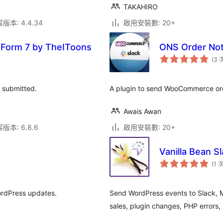
TAKAHIRO
本: 4.4.34
啟用安裝數: 20+
t Form 7 by TheIToons
ONS Order Noti
(3 
s submitted.
A plugin to send WooCommerce orde
Awais Awan
本: 6.8.6
啟用安裝數: 20+
Vanilla Bean S
(1 
ordPress updates.
Send WordPress events to Slack,
sales, plugin changes, PHP errors,