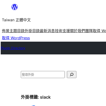
跳
至
Taiwan 正體中文
主
要
佈景主題目錄
外掛目錄
最新消息
技術支援
關於我們
團隊
取得 Wo
內
取得 WordPress
容
Plugin Directory
搜
尋
外掛標籤:
slack