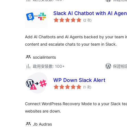
Slack AI Chatbot with AI Agen
評
(2 次
)
分
次
數
Add AI Chatbots and AI Agents backed by your team in
content and escalate chats to your team in Slack.
socialintents
啟用安裝數: 100+
保證相容版
WP Down Slack Alert
評
(1 次
)
分
次
數
Connect WordPress Recovery Mode to a your Slack tea
websites are down.
Jb Audras