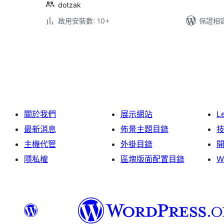
dotzak
啟用安裝數: 10+
保證相容版
文
章
分
頁
關於我們
展示網站
L
最新消息
佈景主題目錄
主機代管
外掛目錄
隱私權
區塊版面配置目錄
W