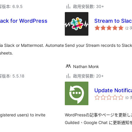
本: 6.9.5
啟用安裝數: 30+
lack for WordPress
Stream to Slac
(2 
ia Slack or Mattermost. Automate
Send your Stream records to Slack
sheets.
Nathan Monk
本: 5.5.18
啟用安裝數: 20+
Update Notific
(0 
gistered users) to invite
WordPressの記事やページを更新した際に
Guilded、Google Chat に更