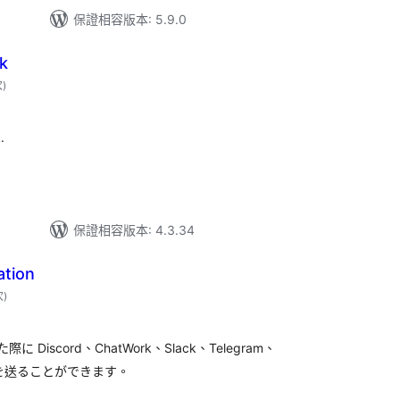
保證相容版本: 5.9.0
k
評
次
)
分
次
數
.
保證相容版本: 4.3.34
ation
評
次
)
分
次
數
 Discord、ChatWork、Slack、Telegram、
新通知を送ることができます。