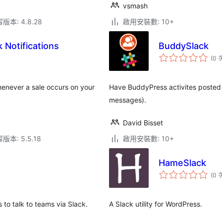
vsmash
本: 4.8.28
啟用安裝數: 10+
 Notifications
BuddySlack
(0 
whenever a sale occurs on your
Have BuddyPress activites posted t
messages).
David Bisset
本: 5.5.18
啟用安裝數: 10+
HameSlack
(0 
 to talk to teams via Slack.
A Slack utility for WordPress.