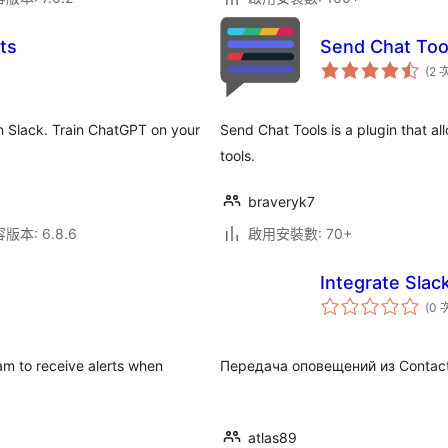
ts
Send Chat Too
(2 
 Slack. Train ChatGPT on your
Send Chat Tools is a plugin that 
tools.
braveryk7
本: 6.8.6
啟用安裝數: 70+
Integrate Slac
(0 
m to receive alerts when
Передача оповещений из Contact
atlas89