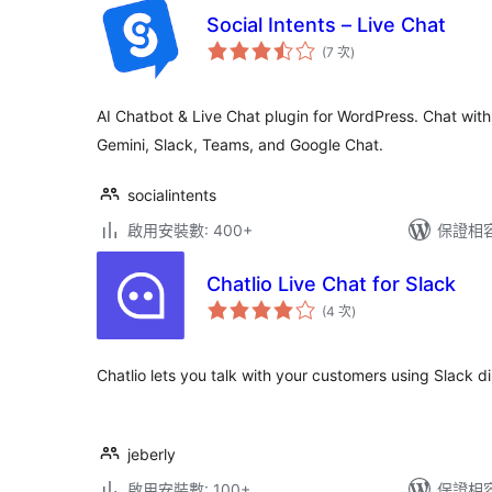
Social Intents – Live Chat
評
(7 次
)
分
次
數
AI Chatbot & Live Chat plugin for WordPress. Chat with
Gemini, Slack, Teams, and Google Chat.
socialintents
啟用安裝數: 400+
保證相容版
Chatlio Live Chat for Slack
評
(4 次
)
分
次
數
Chatlio lets you talk with your customers using Slack d
jeberly
啟用安裝數: 100+
保證相容版