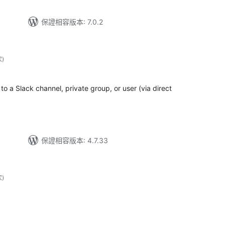
保證相容版本: 7.0.2
評
次
)
分
次
數
o a Slack channel, private group, or user (via direct
保證相容版本: 4.7.33
評
次
)
分
次
數