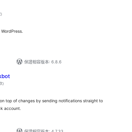
評
次
)
分
次
數
n WordPress.
保證相容版本: 6.8.6
kbot
評
 次
)
分
次
數
n top of changes by sending notifications straight to
ck account.
保證相容版本: 4.7.33