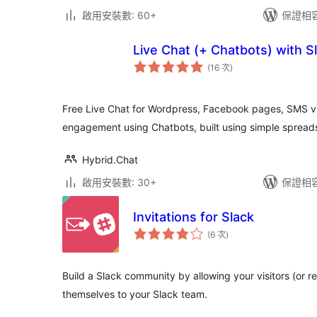
啟用安裝數: 60+
保證相容版
Live Chat (+ Chatbots) with S
評
(16 次
)
分
次
數
Free Live Chat for Wordpress, Facebook pages, SMS v
engagement using Chatbots, built using simple spread
Hybrid.Chat
啟用安裝數: 30+
保證相容版
Invitations for Slack
評
(6 次
)
分
次
數
Build a Slack community by allowing your visitors (or re
themselves to your Slack team.