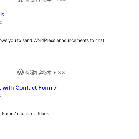
ls
評
次
)
分
次
數
allows you to send WordPress announcements to chat
保證相容版本: 6.3.8
k with Contact Form 7
評
次
)
分
次
數
 Form 7 в каналы Slack