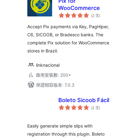
Pix for
WooCommerce
評
(2 次
)
分
次
數
Accept Pix payments via Key, PagHiper,
C6, SICOOB, or Bradesco banks. The
complete Pix solution for WooCommerce
stores in Brazil.
linknacional
啟用安裝數: 200+
保證相容版本: 7.0.3
Boleto Sicoob Fácil
評
(2 次
)
分
次
數
Easily generate simple slips with
registration through this plugin. Boleto