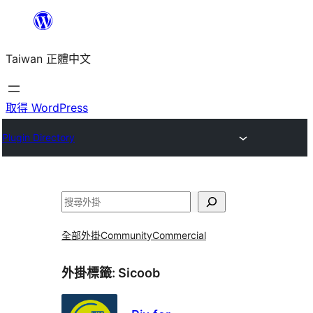
跳
至
Taiwan 正體中文
主
要
內
取得 WordPress
容
Plugin Directory
搜
尋
全部外掛
Community
Commercial
外掛標籤:
Sicoob