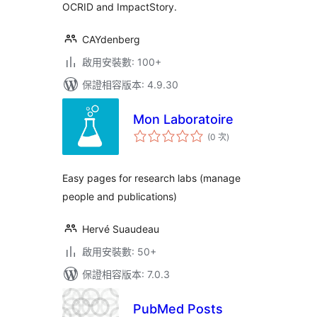
OCRID and ImpactStory.
CAYdenberg
啟用安裝數: 100+
保證相容版本: 4.9.30
Mon Laboratoire
評
(0 次
)
分
次
數
Easy pages for research labs (manage
people and publications)
Hervé Suaudeau
啟用安裝數: 50+
保證相容版本: 7.0.3
PubMed Posts