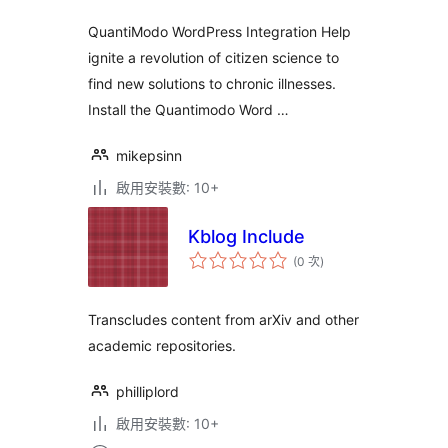
數
QuantiModo WordPress Integration Help
ignite a revolution of citizen science to
find new solutions to chronic illnesses.
Install the Quantimodo Word …
mikepsinn
啟用安裝數: 10+
Kblog Include
評
(0 次
)
分
次
數
Transcludes content from arXiv and other
academic repositories.
philliplord
啟用安裝數: 10+