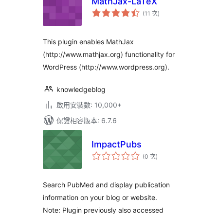
MathJax-LaTeX
評
(11 次
)
分
次
數
This plugin enables MathJax
(http://www.mathjax.org) functionality for
WordPress (http://www.wordpress.org).
knowledgeblog
啟用安裝數: 10,000+
保證相容版本: 6.7.6
ImpactPubs
評
(0 次
)
分
次
數
Search PubMed and display publication
information on your blog or website.
Note: Plugin previously also accessed