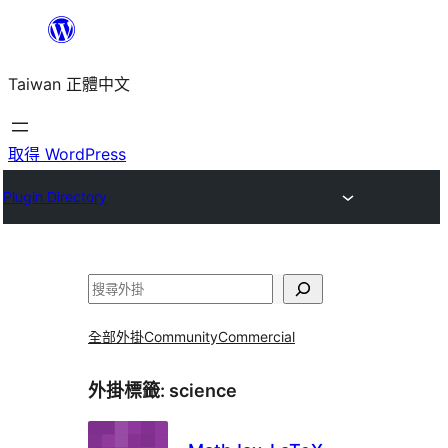
跳
至
Taiwan 正體中文
主
要
內
取得 WordPress
容
Plugin Directory
搜
尋
全部外掛
Community
Commercial
外掛標籤:
science