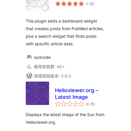
評
(1 次
)
分
次
數
This plugin adds a dashboard widget
that creates posts from PubMed articles,
plus a search widget that finds posts
with specific article data.
sydcode
啟用安裝數: 40+
保證相容版本: 3.8.0
Helioviewer.org –
Latest Image
評
(0 次
)
分
次
數
Displays the latest image of the Sun from
Helioviewer.org.