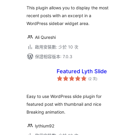
次
數
This plugin allows you to display the most
recent posts with an excerpt in a
WordPress sidebar widget area.
Ali Qureshi
啟用安裝數: 少於 10 次
保證相容版本: 7.0.3
Featured Lyth Slide
評
(2 次
)
分
次
數
Easy to use WordPress slide plugin for
featured post with thumbnail and nice
Breaking animation.
lythium92