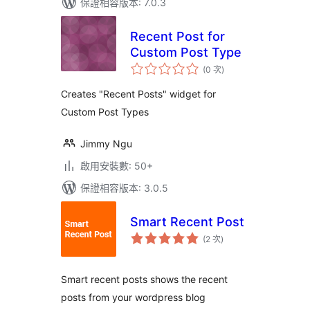
保證相容版本: 7.0.3
Recent Post for
Custom Post Type
評
(0 次
)
分
次
數
Creates "Recent Posts" widget for
Custom Post Types
Jimmy Ngu
啟用安裝數: 50+
保證相容版本: 3.0.5
Smart Recent Post
評
(2 次
)
分
次
數
Smart recent posts shows the recent
posts from your wordpress blog