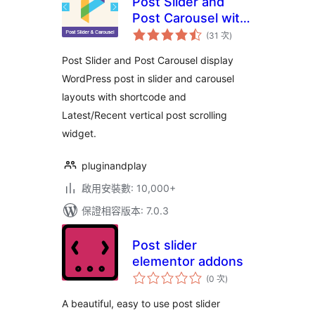
Post Slider and
Post Carousel with
評
Post Vertical
(31 次
)
分
次
Scrolling Widget –
數
Post Slider and Post Carousel display
A Responsive Post
WordPress post in slider and carousel
Slider
layouts with shortcode and
Latest/Recent vertical post scrolling
widget.
pluginandplay
啟用安裝數: 10,000+
保證相容版本: 7.0.3
Post slider
elementor addons
評
(0 次
)
分
次
數
A beautiful, easy to use post slider