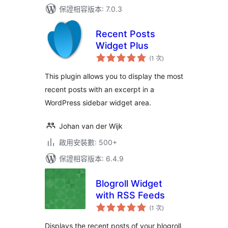
保證相容版本: 7.0.3
Recent Posts
Widget Plus
評
(1 次
)
分
次
數
This plugin allows you to display the most
recent posts with an excerpt in a
WordPress sidebar widget area.
Johan van der Wijk
啟用安裝數: 500+
保證相容版本: 6.4.9
Blogroll Widget
with RSS Feeds
評
(1 次
)
分
次
數
Displays the recent posts of your blogroll