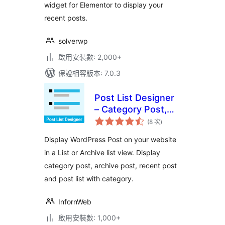
widget for Elementor to display your
recent posts.
solverwp
啟用安裝數: 2,000+
保證相容版本: 7.0.3
Post List Designer
– Category Post,
評
Recent Post, Post
(8 次
)
分
次
List
數
Display WordPress Post on your website
in a List or Archive list view. Display
category post, archive post, recent post
and post list with category.
InfornWeb
啟用安裝數: 1,000+