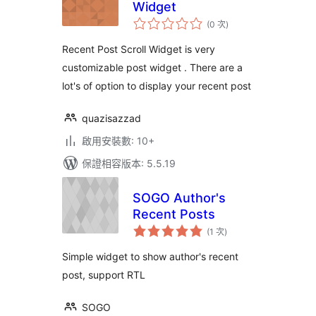
Widget
評
(0 次
)
分
次
數
Recent Post Scroll Widget is very
customizable post widget . There are a
lot's of option to display your recent post
quazisazzad
啟用安裝數: 10+
保證相容版本: 5.5.19
SOGO Author's
Recent Posts
評
(1 次
)
分
次
數
Simple widget to show author's recent
post, support RTL
SOGO