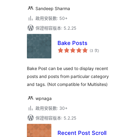
Sandeep Sharma
啟用安裝數: 50+
保證相容版本: 5.2.25
Bake Posts
評
(3 次
)
分
次
數
Bake Post can be used to display recent
posts and posts from particular category
and tags. (Not compatible for Multisites)
wpnaga
啟用安裝數: 30+
保證相容版本: 5.2.25
Recent Post Scroll