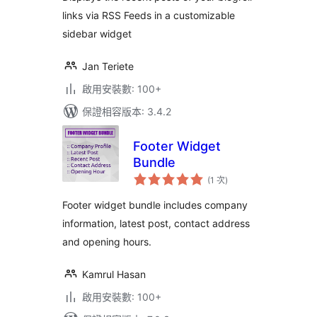
links via RSS Feeds in a customizable
sidebar widget
Jan Teriete
啟用安裝數: 100+
保證相容版本: 3.4.2
Footer Widget
Bundle
評
(1 次
)
分
次
數
Footer widget bundle includes company
information, latest post, contact address
and opening hours.
Kamrul Hasan
啟用安裝數: 100+