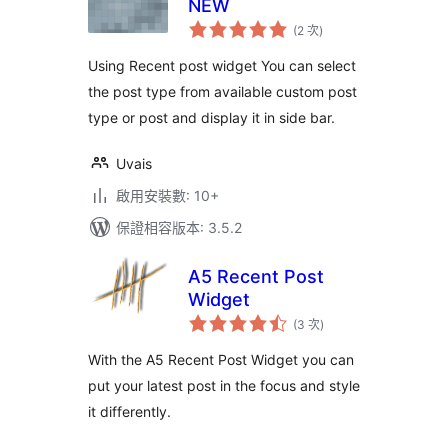
NEW
評
(2 次
)
分
次
數
Using Recent post widget You can select
the post type from available custom post
type or post and display it in side bar.
Uvais
啟用安裝數: 10+
保證相容版本: 3.5.2
A5 Recent Post
Widget
評
(3 次
)
分
次
數
With the A5 Recent Post Widget you can
put your latest post in the focus and style
it differently.