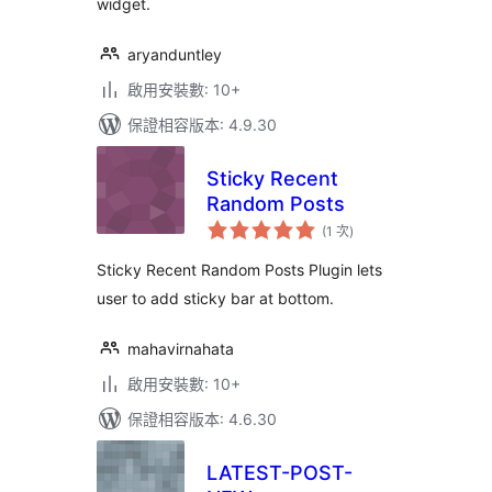
widget.
aryanduntley
啟用安裝數: 10+
保證相容版本: 4.9.30
Sticky Recent
Random Posts
評
(1 次
)
分
次
數
Sticky Recent Random Posts Plugin lets
user to add sticky bar at bottom.
mahavirnahata
啟用安裝數: 10+
保證相容版本: 4.6.30
LATEST-POST-