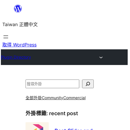
跳
至
Taiwan 正體中文
主
要
內
取得 WordPress
容
Plugin Directory
搜
尋
全部外掛
Community
Commercial
外掛標籤:
recent post