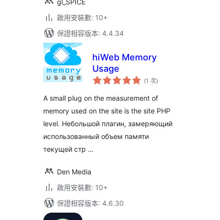
gl_SPICE
啟用安裝數: 10+
保證相容版本: 4.4.34
hiWeb Memory
Usage
評
(1 次
)
分
次
數
A small plug on the measurement of
memory used on the site is the site PHP
level. Небольшой плагин, замеряющий
использованный объем памяти
текущей стр …
Den Media
啟用安裝數: 10+
保證相容版本: 4.6.30