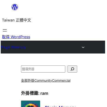
跳
至
Taiwan 正體中文
主
要
內
取得 WordPress
容
Plugin Directory
搜
尋
全部外掛
Community
Commercial
外掛標籤:
ram