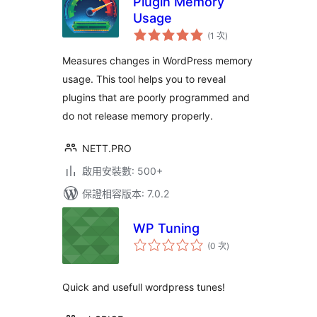
Plugin Memory
Usage
評
(1 次
)
分
次
數
Measures changes in WordPress memory
usage. This tool helps you to reveal
plugins that are poorly programmed and
do not release memory properly.
NETT.PRO
啟用安裝數: 500+
保證相容版本: 7.0.2
WP Tuning
評
(0 次
)
分
次
數
Quick and usefull wordpress tunes!