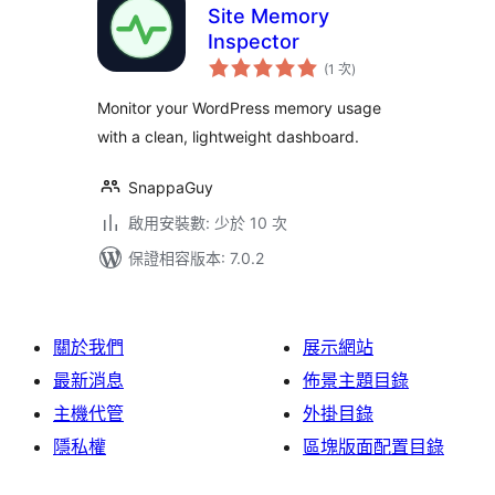
Site Memory
Inspector
評
(1 次
)
分
次
數
Monitor your WordPress memory usage
with a clean, lightweight dashboard.
SnappaGuy
啟用安裝數: 少於 10 次
保證相容版本: 7.0.2
關於我們
展示網站
最新消息
佈景主題目錄
主機代管
外掛目錄
隱私權
區塊版面配置目錄