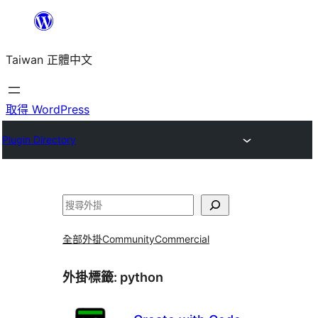
跳
至
Taiwan 正體中文
主
要
內
取得 WordPress
容
Plugin Directory
搜
尋
全部外掛
Community
Commercial
外掛標籤:
python