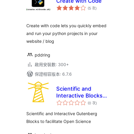
Create with Code
評
(5 次
)
分
次
數
Create with code lets you quickly embed
and run your python projects in your
website / blog
pddring
啟用安裝數: 300+
保證相容版本: 6.7.6
Scientific and
Interactive Blocks –
評
inseri core
(0 次
)
分
次
數
Scientific and Interactive Gutenberg
Blocks to facilitate Open Science