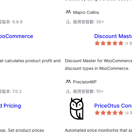
Mapro Collins
本: 6.8.6
啟用安裝數: 30+
r WooCommerce
Discount Mas
(1 
t calculates product profit and
Discount Master for WooCommerce i
discount types in WooCommerce.
PrecisionWP
本: 7.0.2
啟用安裝數: 10+
 Pricing
PriceOtus Co
(3 
hop. Set product prices
Automated price monitoring that s