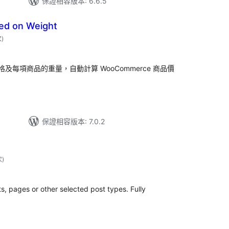
保證相容版本: 6.6.5
sed on Weight
評
次
)
分
次
數
每項商品的重量，自動計算 WooCommerce 商品價
保證相容版本: 7.0.2
評
次
)
分
次
數
ts, pages or other selected post types. Fully