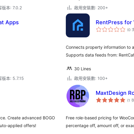
本: 7.0.2
啟用安裝數: 200+
cat Apps
RentPress for
(0 
Connects property information to 
Supports data feeds from: RentCaf
30 Lines
本: 5.7.15
啟用安裝數: 100+
MaxtDesign Ro
(1 
erce. Create advanced BOGO
Free role-based pricing for WooC
uto-applied offers!
percentage off, amount off, or exac