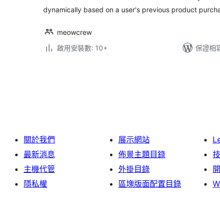
dynamically based on a user's previous product purcha
meowcrew
啟用安裝數: 10+
保證相容版
文
章
分
頁
關於我們
展示網站
L
最新消息
佈景主題目錄
主機代管
外掛目錄
隱私權
區塊版面配置目錄
W