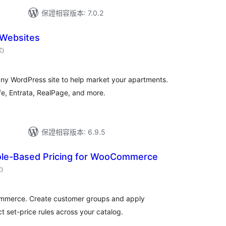
保證相容版本: 7.0.2
 Websites
評
次
)
分
次
數
any WordPress site to help market your apartments.
e, Entrata, RealPage, and more.
保證相容版本: 6.9.5
le-Based Pricing for WooCommerce
評
次
)
分
次
數
ommerce. Create customer groups and apply
t set-price rules across your catalog.