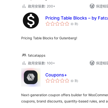
啟用安裝數: 200+
保證相容版
Pricing Table Blocks – by Fat
評
(0 次
)
分
次
數
Pricing Table Blocks for Gutenberg!
fatcatapps
啟用安裝數: 100+
保證相容版
Coupons+
評
(0 次
)
分
次
數
Next-generation coupon offers builder for WooComm
coupons, brand discounts, quantity-based rules, and a