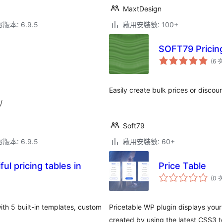
MaxtDesign
本: 6.9.5
啟用安裝數: 100+
SOFT79 Prici
(6 
Easily create bulk prices or disc
/
Soft79
本: 6.9.5
啟用安裝數: 60+
ful pricing tables in
Price Table
(0 
ith 5 built-in templates, custom
Pricetable WP plugin displays your
created by using the latest CSS3 t