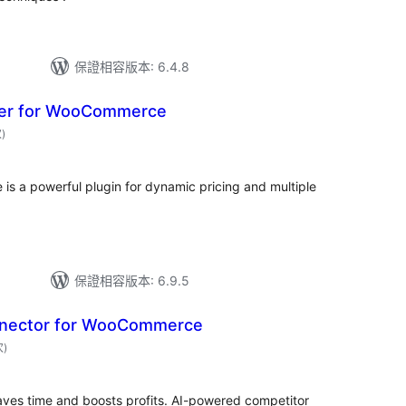
保證相容版本: 6.4.8
ter for WooCommerce
評
次
)
分
次
數
s a powerful plugin for dynamic pricing and multiple
保證相容版本: 6.9.5
nnector for WooCommerce
評
次
)
分
次
數
aves time and boosts profits. AI-powered competitor