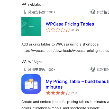
neblabs
啟用安裝數: 100+
保證相容版
WPCasa Pricing Tables
評
(0 次
)
分
次
數
Add pricing tables to WPCasa using a shortcode.
https://wpcasa.com/downloads/wpcasa-pricing-tables
WPSight
啟用安裝數: 100+
保證相容版
My Pricing Table – build beauti
minutes
評
(2 次
)
分
次
數
Create and embed beautiful pricing tables in minutes w
colors, currency symbols, and shortcode support.