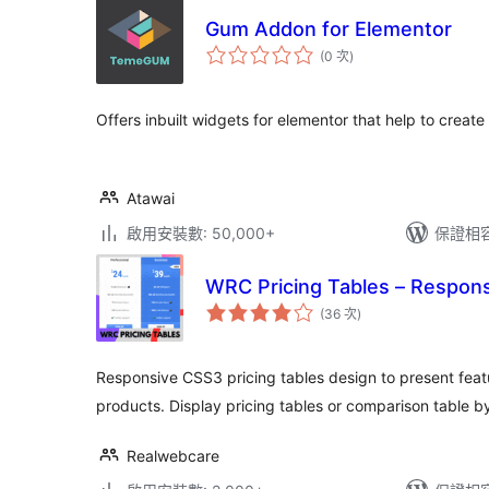
Gum Addon for Elementor
評
(0 次
)
分
次
數
Offers inbuilt widgets for elementor that help to creat
Atawai
啟用安裝數: 50,000+
保證相容版
WRC Pricing Tables – Respons
評
(36 次
)
分
次
數
Responsive CSS3 pricing tables design to present featu
products. Display pricing tables or comparison table b
Realwebcare