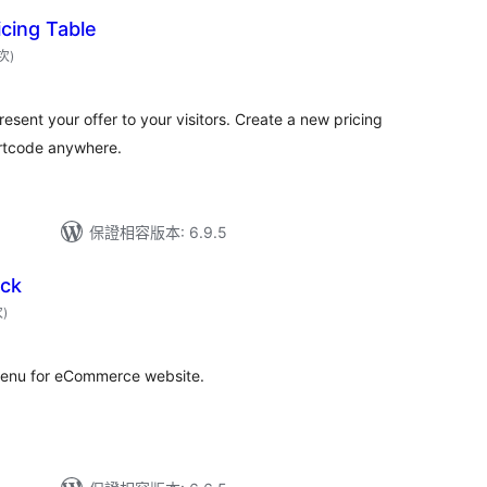
cing Table
評
 次
)
分
次
數
esent your offer to your visitors. Create a new pricing
rtcode anywhere.
保證相容版本: 6.9.5
ock
評
次
)
分
次
數
g menu for eCommerce website.