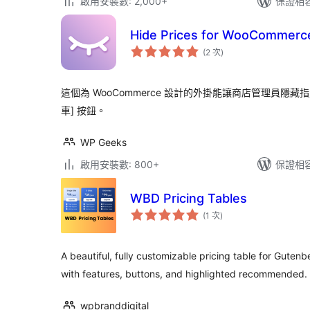
啟用安裝數: 2,000+
保證相容版
Hide Prices for WooCommerc
評
(2 次
)
分
次
數
這個為 WooCommerce 設計的外掛能讓商店管理員隱
車] 按鈕。
WP Geeks
啟用安裝數: 800+
保證相容版
WBD Pricing Tables
評
(1 次
)
分
次
數
A beautiful, fully customizable pricing table for Gutenb
with features, buttons, and highlighted recommended.
wpbranddigital