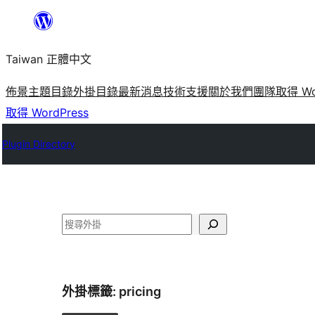
跳
至
Taiwan 正體中文
主
要
佈景主題目錄
外掛目錄
最新消息
技術支援
關於我們
團隊
取得 Wo
內
取得 WordPress
容
Plugin Directory
搜
尋
外掛標籤:
pricing