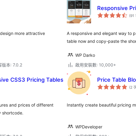
Responsive Pri
(91
e design more attractive
A responsive and elegant way to pr
table now and copy-paste the sho
WP Darko
本: 7.0.2
啟用安裝數: 10,000+
ive CSS3 Pricing Tables
Price Table Bl
(2 
res and prices of different
Instantly create beautiful pricin
y shortcode.
WPDeveloper