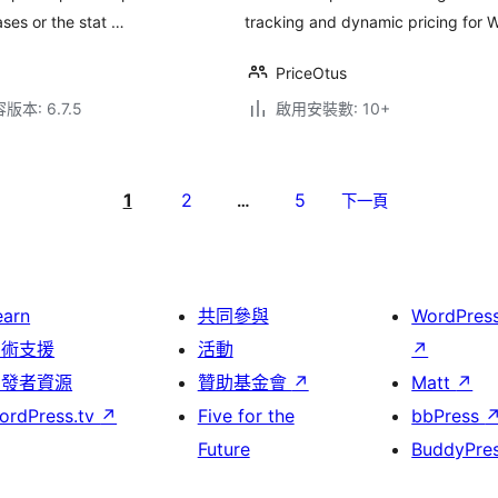
ses or the stat …
tracking and dynamic pricing fo
PriceOtus
本: 6.7.5
啟用安裝數: 10+
1
2
5
…
下一頁
earn
共同參與
WordPres
技術支援
活動
↗
開發者資源
贊助基金會
↗
Matt
↗
ordPress.tv
↗
Five for the
bbPress
Future
BuddyPre