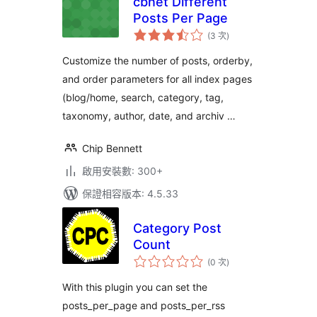
cbnet Different
Posts Per Page
評
(3 次
)
分
次
數
Customize the number of posts, orderby,
and order parameters for all index pages
(blog/home, search, category, tag,
taxonomy, author, date, and archiv …
Chip Bennett
啟用安裝數: 300+
保證相容版本: 4.5.33
Category Post
Count
評
(0 次
)
分
次
數
With this plugin you can set the
posts_per_page and posts_per_rss