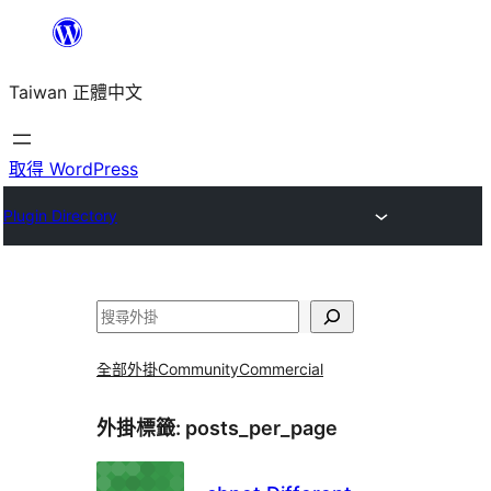
跳
至
Taiwan 正體中文
主
要
內
取得 WordPress
容
Plugin Directory
搜
尋
全部外掛
Community
Commercial
外掛標籤:
posts_per_page