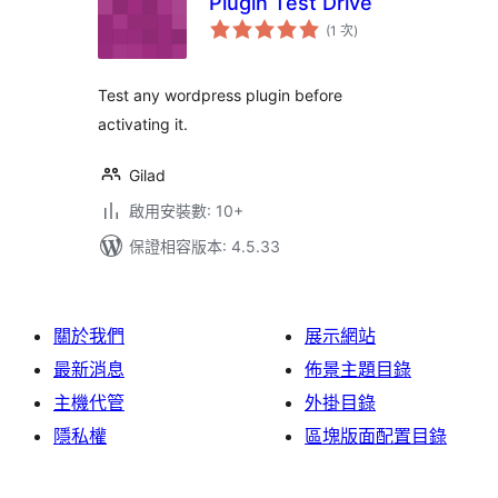
Plugin Test Drive
評
(1 次
)
分
次
數
Test any wordpress plugin before
activating it.
Gilad
啟用安裝數: 10+
保證相容版本: 4.5.33
關於我們
展示網站
最新消息
佈景主題目錄
主機代管
外掛目錄
隱私權
區塊版面配置目錄