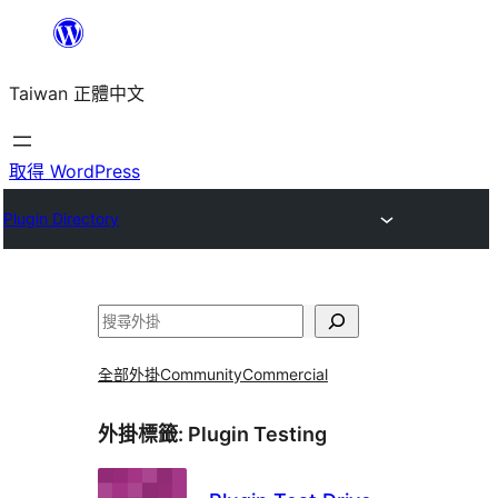
跳
至
Taiwan 正體中文
主
要
內
取得 WordPress
容
Plugin Directory
搜
尋
全部外掛
Community
Commercial
外掛標籤:
Plugin Testing