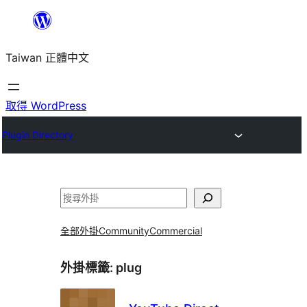
跳
至
Taiwan 正體中文
主
要
內
取得 WordPress
容
Plugin Directory
搜
尋
全部外掛
Community
Commercial
外掛標籤:
plug