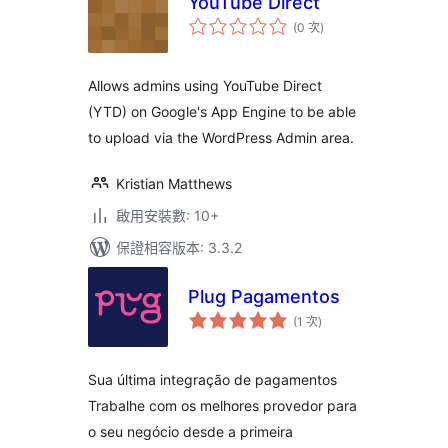
YouTube Direct
評
(0 次
)
分
次
數
Allows admins using YouTube Direct
(YTD) on Google's App Engine to be able
to upload via the WordPress Admin area.
Kristian Matthews
啟用安裝數: 10+
保證相容版本: 3.3.2
Plug Pagamentos
評
(1 次
)
分
次
數
Sua última integração de pagamentos
Trabalhe com os melhores provedor para
o seu negócio desde a primeira