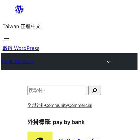
跳
至
Taiwan 正體中文
主
要
內
取得 WordPress
容
Plugin Directory
搜
尋
全部外掛
Community
Commercial
外掛標籤:
pay by bank