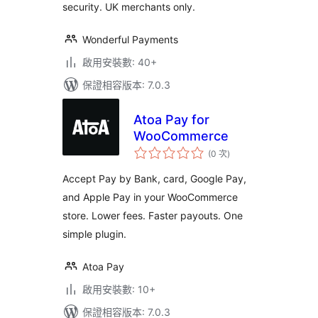
security. UK merchants only.
Wonderful Payments
啟用安裝數: 40+
保證相容版本: 7.0.3
Atoa Pay for
WooCommerce
評
(0 次
)
分
次
數
Accept Pay by Bank, card, Google Pay,
and Apple Pay in your WooCommerce
store. Lower fees. Faster payouts. One
simple plugin.
Atoa Pay
啟用安裝數: 10+
保證相容版本: 7.0.3