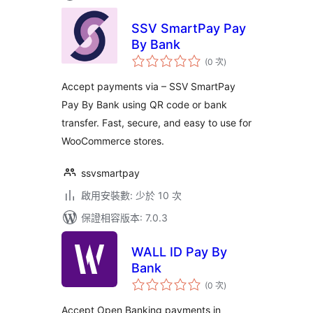
SSV SmartPay Pay
By Bank
評
(0 次
)
分
次
數
Accept payments via – SSV SmartPay
Pay By Bank using QR code or bank
transfer. Fast, secure, and easy to use for
WooCommerce stores.
ssvsmartpay
啟用安裝數: 少於 10 次
保證相容版本: 7.0.3
WALL ID Pay By
Bank
評
(0 次
)
分
次
數
Accept Open Banking payments in