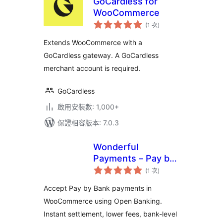
GoCardless for
WooCommerce
評
(1 次
)
分
次
數
Extends WooCommerce with a
GoCardless gateway. A GoCardless
merchant account is required.
GoCardless
啟用安裝數: 1,000+
保證相容版本: 7.0.3
Wonderful
Payments – Pay by
評
Bank and Open
(1 次
)
分
次
Banking for Woo
數
Accept Pay by Bank payments in
(UK)
WooCommerce using Open Banking.
Instant settlement, lower fees, bank-level