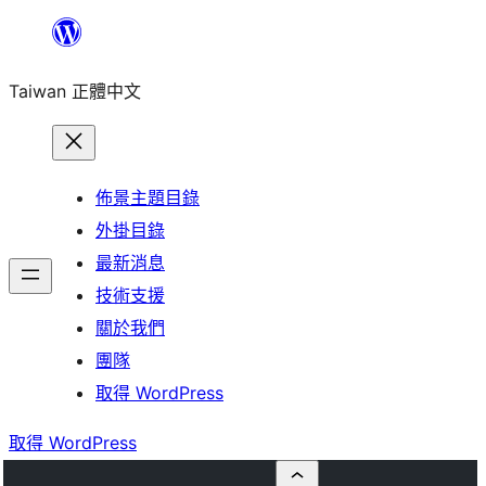
跳
至
Taiwan 正體中文
主
要
內
容
佈景主題目錄
外掛目錄
最新消息
技術支援
關於我們
團隊
取得 WordPress
取得 WordPress