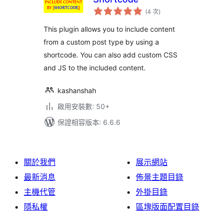
評
(4 次
)
分
次
數
This plugin allows you to include content
from a custom post type by using a
shortcode. You can also add custom CSS
and JS to the included content.
kashanshah
啟用安裝數: 50+
保證相容版本: 6.6.6
關於我們
展示網站
最新消息
佈景主題目錄
主機代管
外掛目錄
隱私權
區塊版面配置目錄