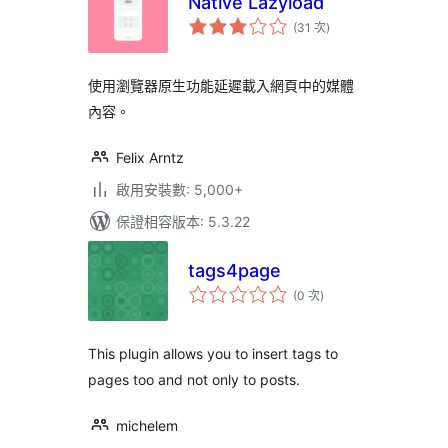
Native Lazyload
評
(31 次
)
分
次
數
使用瀏覽器原生功能延遲載入網頁中的媒體
內容。
Felix Arntz
啟用安裝數: 5,000+
保證相容版本: 5.3.22
tags4page
評
(0 次
)
分
次
數
This plugin allows you to insert tags to
pages too and not only to posts.
michelem