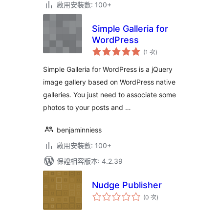
啟用安裝數: 100+
Simple Galleria for
WordPress
評
(1 次
)
分
次
數
Simple Galleria for WordPress is a jQuery
image gallery based on WordPress native
galleries. You just need to associate some
photos to your posts and …
benjaminniess
啟用安裝數: 100+
保證相容版本: 4.2.39
Nudge Publisher
評
(0 次
)
分
次
數