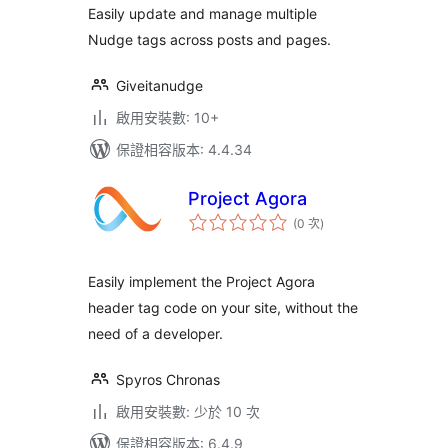
Easily update and manage multiple
Nudge tags across posts and pages.
Giveitanudge
啟用安裝數: 10+
保證相容版本: 4.4.34
Project Agora
評
(0 次
)
分
次
數
Easily implement the Project Agora
header tag code on your site, without the
need of a developer.
Spyros Chronas
啟用安裝數: 少於 10 次
保證相容版本: 6.4.9