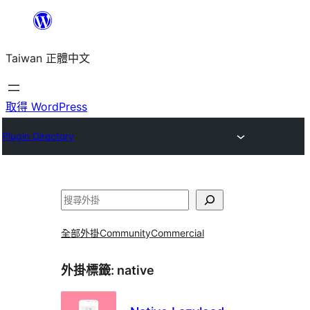
跳
至
Taiwan 正體中文
主
要
內
取得 WordPress
容
Plugin Directory
搜
尋
全部外掛
Community
Commercial
外掛標籤:
native