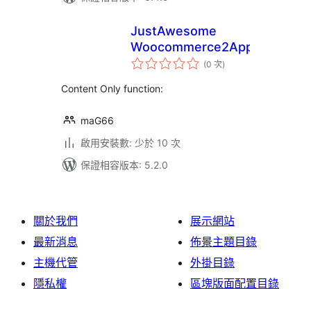
JustAwesome
Woocommerce2App
評
(0 次
)
分
次
數
Content Only function:
maG66
啟用安裝數: 少於 10 次
保證相容版本: 5.2.0
關於我們
展示網站
最新消息
佈景主題目錄
主機代管
外掛目錄
隱私權
區塊版面配置目錄