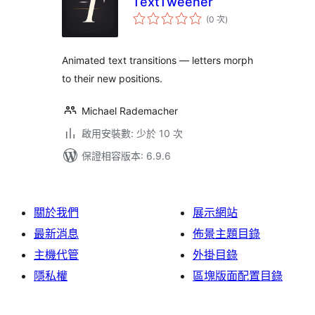
TextTweener
評
(0 次
)
分
次
數
Animated text transitions — letters morph
to their new positions.
Michael Rademacher
啟用安裝數: 少於 10 次
保證相容版本: 6.9.6
關於我們
展示網站
最新消息
佈景主題目錄
主機代管
外掛目錄
隱私權
區塊版面配置目錄