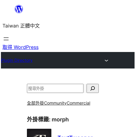
跳
至
Taiwan 正體中文
主
要
內
取得 WordPress
容
Plugin Directory
搜
尋
全部外掛
Community
Commercial
外掛標籤:
morph