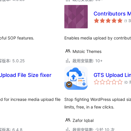
Contributors 
(1 
pful SOP features.
Enables media upload by contribut
Mstoic Themes
本: 5.0.25
啟用安裝數: 10+
load File Size fixer
GTS Upload Li
(0 
d for increase media upload file
Stop fighting WordPress upload size
limits, free, in a few clicks.
Zafor Iqbal
本: 6.4.8
啟用安裝數: 少於 10 次