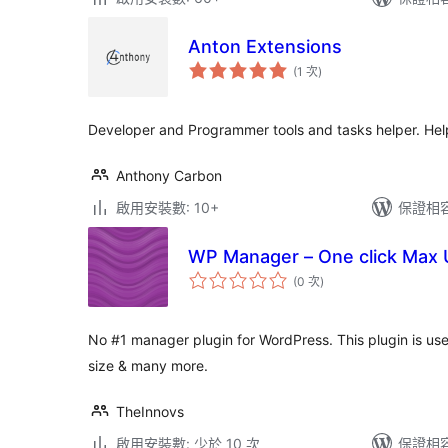
Anton Extensions
評
(1 次
)
分
次
數
Developer and Programmer tools and tasks helper. Hel
Anthony Carbon
啟用安裝數: 10+
保證相容版
WP Manager – One click Max Up
評
(0 次
)
分
次
數
No #1 manager plugin for WordPress. This plugin is use
size & many more.
TheInnovs
啟用安裝數: 少於 10 次
保證相容版