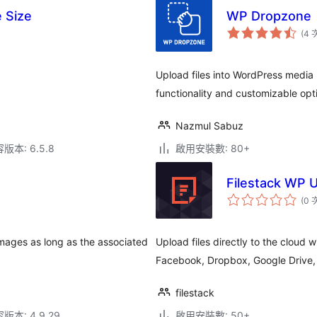
 Size
WP Dropzone
(4 
Upload files into WordPress media 
functionality and customizable opt
Nazmul Sabuz
本: 6.5.8
啟用安裝數: 80+
Filestack WP 
(0 
images as long as the associated
Upload files directly to the cloud w
Facebook, Dropbox, Google Drive,
filestack
本: 4.9.29
啟用安裝數: 50+