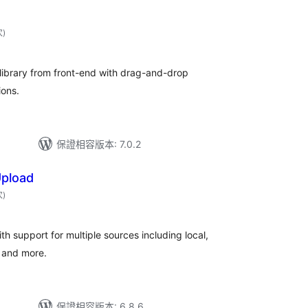
評
次
)
分
次
數
library from front-end with drag-and-drop
ions.
保證相容版本: 7.0.2
Upload
評
次
)
分
次
數
ith support for multiple sources including local,
 and more.
保證相容版本: 6.8.6