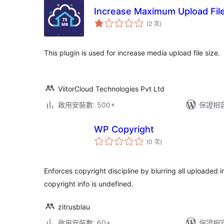
Increase Maximum Upload File
評
(2 次
)
分
次
數
This plugin is used for increase media upload file size.
ViitorCloud Technologies Pvt Ltd
啟用安裝數: 500+
保證相容版
WP Copyright
評
(0 次
)
分
次
數
Enforces copyright discipline by blurring all uploaded 
copyright info is undefined.
zitrusblau
啟用安裝數: 60+
保證相容版