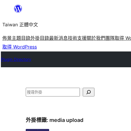
跳
至
Taiwan 正體中文
主
要
佈景主題目錄
外掛目錄
最新消息
技術支援
關於我們
團隊
取得 Wo
內
取得 WordPress
容
Plugin Directory
搜
尋
外掛標籤:
media upload