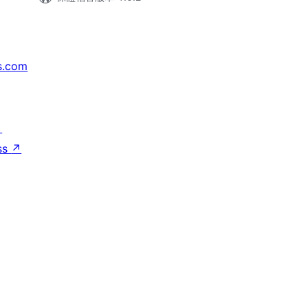
s.com
↗
ss
↗