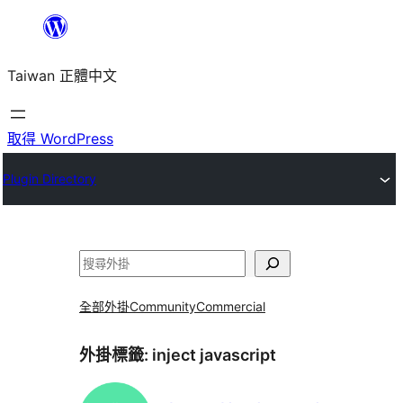
跳
至
Taiwan 正體中文
主
要
內
取得 WordPress
容
Plugin Directory
搜
尋
全部外掛
Community
Commercial
外掛標籤:
inject javascript