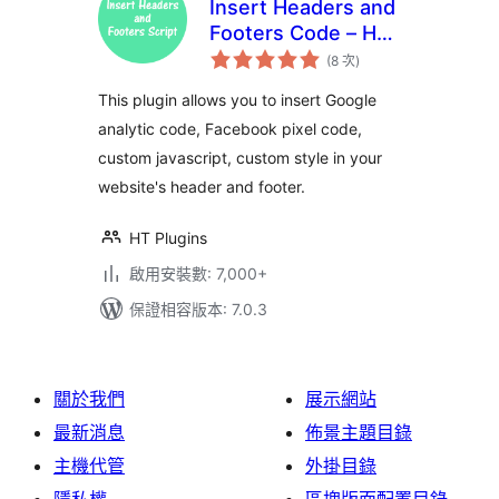
Insert Headers and
Footers Code – HT
評
Script
(8 次
)
分
次
數
This plugin allows you to insert Google
analytic code, Facebook pixel code,
custom javascript, custom style in your
website's header and footer.
HT Plugins
啟用安裝數: 7,000+
保證相容版本: 7.0.3
關於我們
展示網站
最新消息
佈景主題目錄
主機代管
外掛目錄