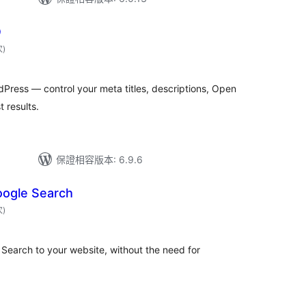
O
評
次
)
分
次
數
Press — control your meta titles, descriptions, Open
 results.
保證相容版本: 6.9.6
oogle Search
評
次
)
分
次
數
Search to your website, without the need for