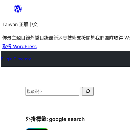
跳
至
Taiwan 正體中文
主
要
佈景主題目錄
外掛目錄
最新消息
技術支援
關於我們
團隊
取得 Wo
內
取得 WordPress
容
Plugin Directory
搜
尋
外掛標籤:
google search