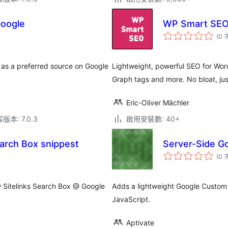
Google
WP Smart SE
(0 
 as a preferred source on Google
Lightweight, powerful SEO for Word
Graph tags and more. No bloat, just
Eric-Oliver Mächler
本: 7.0.3
啟用安裝數: 40+
arch Box snippest
Server-Side G
(0 
 Sitelinks Search Box @ Google
Adds a lightweight Google Custom 
JavaScript.
Aptivate