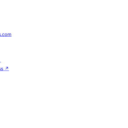
s.com
↗
ss
↗