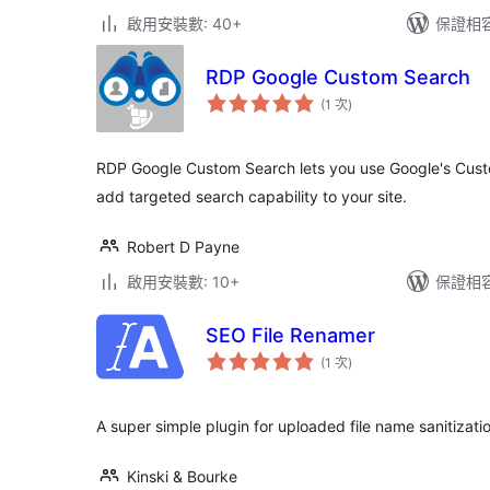
啟用安裝數: 40+
保證相容版
RDP Google Custom Search
評
(1 次
)
分
次
數
RDP Google Custom Search lets you use Google's Cust
add targeted search capability to your site.
Robert D Payne
啟用安裝數: 10+
保證相容版
SEO File Renamer
評
(1 次
)
分
次
數
A super simple plugin for uploaded file name sanitizati
Kinski & Bourke