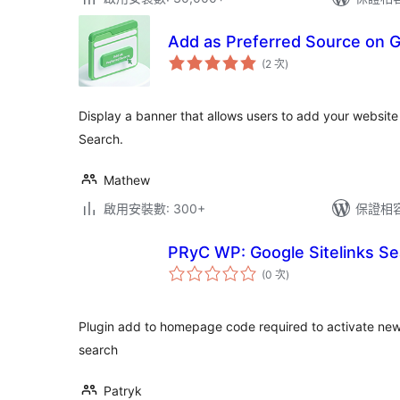
Add as Preferred Source on 
評
(2 次
)
分
次
數
Display a banner that allows users to add your website
Search.
Mathew
啟用安裝數: 300+
保證相容版
PRyC WP: Google Sitelinks Se
評
(0 次
)
分
次
數
Plugin add to homepage code required to activate new
search
Patryk