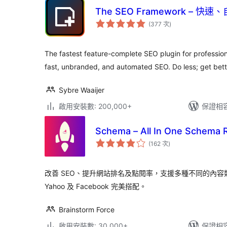
The SEO Framework – 
評
(377 次
)
分
次
數
The fastest feature-complete SEO plugin for professio
fast, unbranded, and automated SEO. Do less; get bette
Sybre Waaijer
啟用安裝數: 200,000+
保證相容版
Schema – All In One Schema R
評
(162 次
)
分
次
數
改善 SEO、提升網站排名及點閱率，支援多種不同的內容類型，
Yahoo 及 Facebook 完美搭配。
Brainstorm Force
啟用安裝數: 30,000+
保證相容版