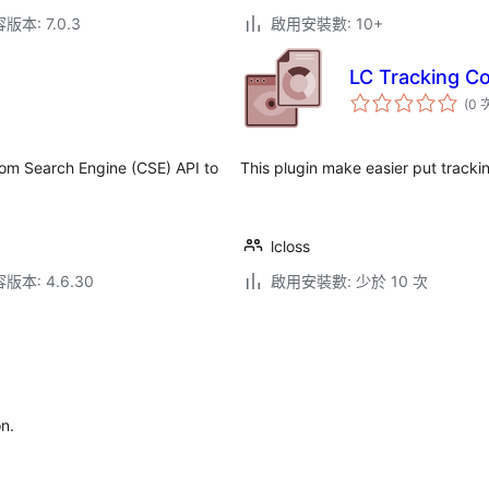
本: 7.0.3
啟用安裝數: 10+
LC Tracking C
(0 
om Search Engine (CSE) API to
This plugin make easier put trackin
lcloss
本: 4.6.30
啟用安裝數: 少於 10 次
on.