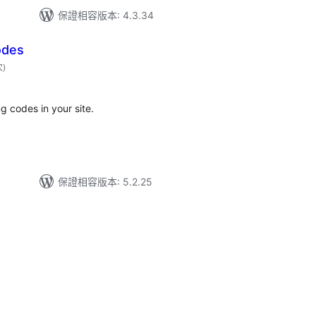
保證相容版本: 4.3.34
odes
評
次
)
分
次
數
g codes in your site.
保證相容版本: 5.2.25