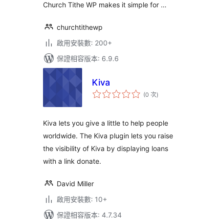
Church Tithe WP makes it simple for …
churchtithewp
啟用安裝數: 200+
保證相容版本: 6.9.6
Kiva
評
(0 次
)
分
次
數
Kiva lets you give a little to help people
worldwide. The Kiva plugin lets you raise
the visibility of Kiva by displaying loans
with a link donate.
David Miller
啟用安裝數: 10+
保證相容版本: 4.7.34