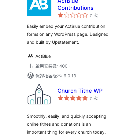
ActBlue
Contributions
評
(1 次
)
分
次
數
Easily embed your ActBlue contribution
forms on any WordPress page. Designed
and built by Upstatement.
ActBlue
啟用安裝數: 400+
保證相容版本: 6.0.13
Church Tithe WP
評
(1 次
)
分
次
數
Smoothly, easily, and quickly accepting
online tithes and donations is an
important thing for every church today.