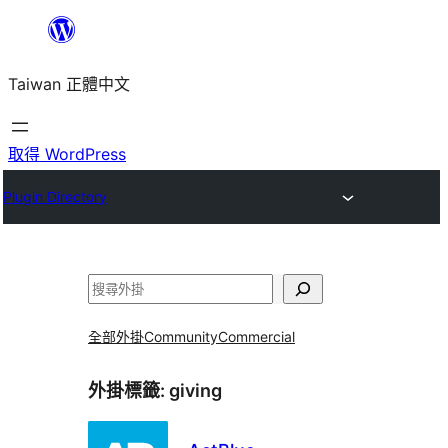
跳
至
Taiwan 正體中文
主
要
內
取得 WordPress
容
Plugin Directory
搜
尋
全部外掛
Community
Commercial
外掛標籤:
giving