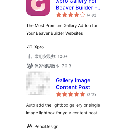
Xpro Gallery For
Beaver Builder –
評
Lite
(4 次
)
分
次
數
The Most Premium Gallery Addon for
Your Beaver Builder Websites
Xpro
啟用安裝數: 100+
保證相容版本: 7.0.3
Gallery Image
Content Post
評
(2 次
)
分
次
數
Auto add the lightbox gallery or single
image lightbox for your content post
PenciDesign