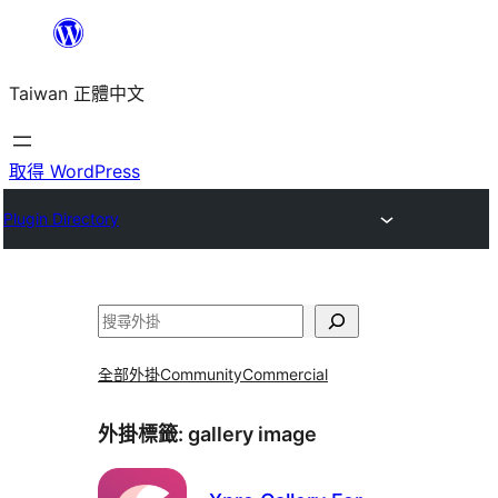
跳
至
Taiwan 正體中文
主
要
內
取得 WordPress
容
Plugin Directory
搜
尋
全部外掛
Community
Commercial
外掛標籤:
gallery image