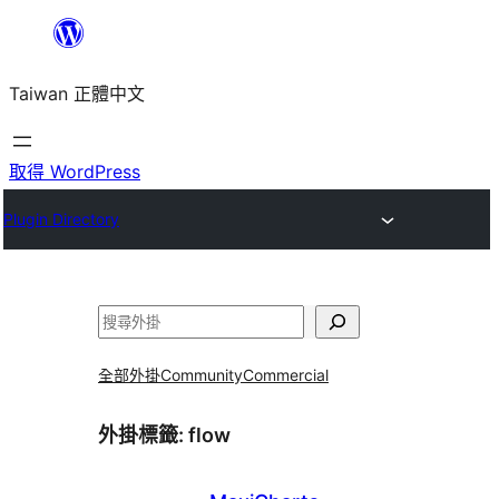
跳
至
Taiwan 正體中文
主
要
內
取得 WordPress
容
Plugin Directory
搜
尋
全部外掛
Community
Commercial
外掛標籤:
flow