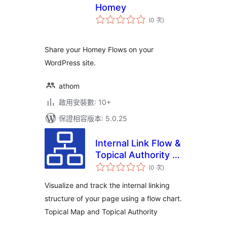
Homey
評
(0 次
)
分
次
數
Share your Homey Flows on your
WordPress site.
athom
啟用安裝數: 10+
保證相容版本: 5.0.25
Internal Link Flow &
Topical Authority &
評
Topical Map
(0 次
)
分
次
數
Visualize and track the internal linking
structure of your page using a flow chart.
Topical Map and Topical Authority