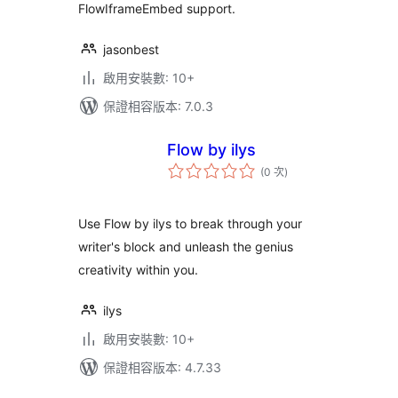
FlowIframeEmbed support.
jasonbest
啟用安裝數: 10+
保證相容版本: 7.0.3
Flow by ilys
評
(0 次
)
分
次
數
Use Flow by ilys to break through your
writer's block and unleash the genius
creativity within you.
ilys
啟用安裝數: 10+
保證相容版本: 4.7.33