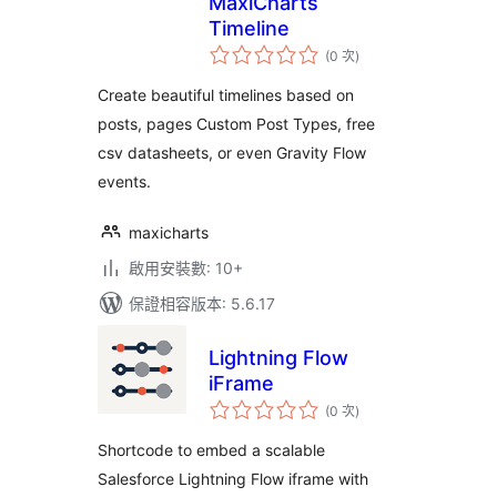
MaxiCharts
Timeline
評
(0 次
)
分
次
數
Create beautiful timelines based on
posts, pages Custom Post Types, free
csv datasheets, or even Gravity Flow
events.
maxicharts
啟用安裝數: 10+
保證相容版本: 5.6.17
Lightning Flow
iFrame
評
(0 次
)
分
次
數
Shortcode to embed a scalable
Salesforce Lightning Flow iframe with