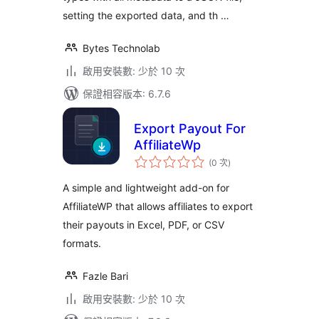
setting the exported data, and th …
Bytes Technolab
啟用安裝數: 少於 10 次
保證相容版本: 6.7.6
Export Payout For
AffiliateWp
評
(0 次
)
分
次
數
A simple and lightweight add-on for
AffiliateWP that allows affiliates to export
their payouts in Excel, PDF, or CSV
formats.
Fazle Bari
啟用安裝數: 少於 10 次