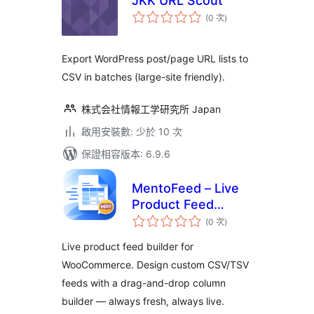
JKK URL Scout
評
(0 次
)
分
次
數
Export WordPress post/page URL lists to
CSV in batches (large-site friendly).
株式会社情報工学研究所 Japan
啟用安裝數: 少於 10 次
保證相容版本: 6.9.6
MentoFeed – Live
Product Feed
評
Builder for
(0 次
)
分
次
WooCommerce
數
Live product feed builder for
WooCommerce. Design custom CSV/TSV
feeds with a drag-and-drop column
builder — always fresh, always live.