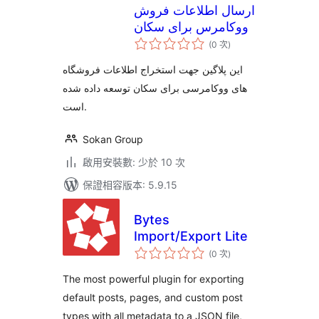
ارسال اطلاعات فروش
ووکامرس برای سکان
評
(0 次
)
分
次
數
این پلاگین جهت استخراج اطلاعات فروشگاه
های ووکامرسی برای سکان توسعه داده شده
است.
Sokan Group
啟用安裝數: 少於 10 次
保證相容版本: 5.9.15
Bytes
Import/Export Lite
評
(0 次
)
分
次
數
The most powerful plugin for exporting
default posts, pages, and custom post
types with all metadata to a JSON file,