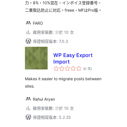
力。8%・10%混在・インボイス登録番号・
二重取込防止に対応。freee・MFはPro版。
FARO
啟用安裝數: 少於 10 次
保證相容版本: 7.0.3
WP Easy Export
Import
評
(0 次
)
分
次
數
Makes it easier to migrate posts between
sites.
Rahul Aryan
啟用安裝數: 少於 10 次
保證相容版本: 5.2.25