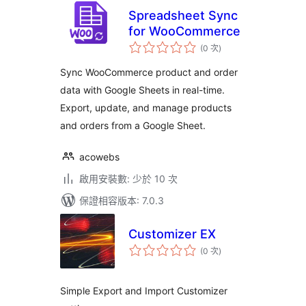
Spreadsheet Sync
for WooCommerce
評
(0 次
)
分
次
數
Sync WooCommerce product and order
data with Google Sheets in real-time.
Export, update, and manage products
and orders from a Google Sheet.
acowebs
啟用安裝數: 少於 10 次
保證相容版本: 7.0.3
Customizer EX
評
(0 次
)
分
次
數
Simple Export and Import Customizer