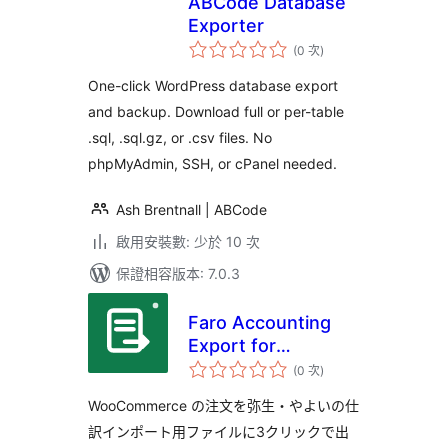
ABCode Database
Exporter
評
(0 次
)
分
次
數
One-click WordPress database export
and backup. Download full or per-table
.sql, .sql.gz, or .csv files. No
phpMyAdmin, SSH, or cPanel needed.
Ash Brentnall | ABCode
啟用安裝數: 少於 10 次
保證相容版本: 7.0.3
Faro Accounting
Export for
評
WooCommerce
(0 次
)
分
次
數
WooCommerce の注文を弥生・やよいの仕
訳インポート用ファイルに3クリックで出