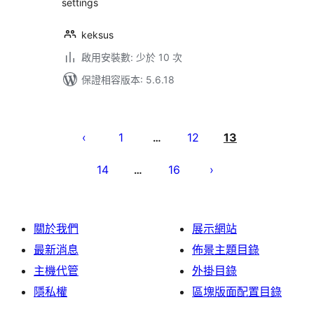
settings
keksus
啟用安裝數: 少於 10 次
保證相容版本: 5.6.18
文
章
1
12
13
…
分
14
16
…
頁
關於我們
展示網站
最新消息
佈景主題目錄
主機代管
外掛目錄
隱私權
區塊版面配置目錄