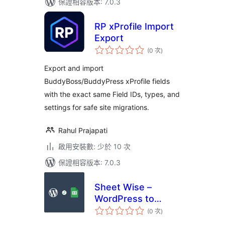
保證相容版本: 7.0.3
RP xProfile Import
Export
評
(0 次
)
分
次
數
Export and import
BuddyBoss/BuddyPress xProfile fields
with the exact same Field IDs, types, and
settings for safe site migrations.
Rahul Prajapati
啟用安裝數: 少於 10 次
保證相容版本: 7.0.3
Sheet Wise –
WordPress to
評
Google Sheets
(0 次
)
分
次
Automation for