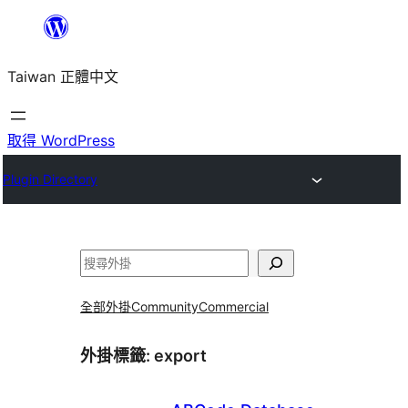
跳
至
Taiwan 正體中文
主
要
內
取得 WordPress
容
Plugin Directory
搜
尋
全部外掛
Community
Commercial
外掛標籤:
export