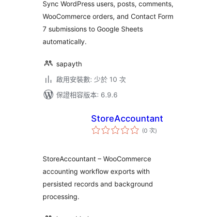
數
Sync WordPress users, posts, comments,
Forms, Users,
WooCommerce orders, and Contact Form
Posts &
7 submissions to Google Sheets
WooCommerce
automatically.
sapayth
啟用安裝數: 少於 10 次
保證相容版本: 6.9.6
StoreAccountant
評
(0 次
)
分
次
數
StoreAccountant – WooCommerce
accounting workflow exports with
persisted records and background
processing.