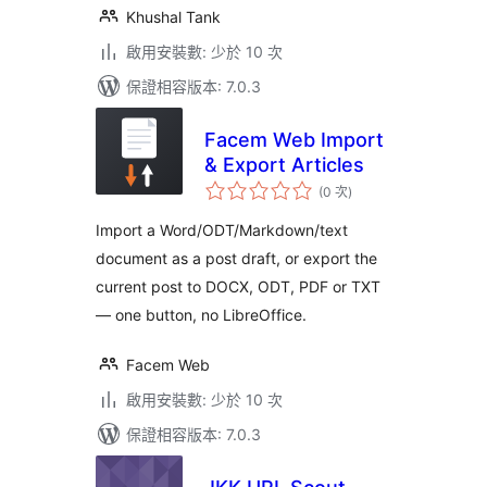
Khushal Tank
啟用安裝數: 少於 10 次
保證相容版本: 7.0.3
Facem Web Import
& Export Articles
評
(0 次
)
分
次
數
Import a Word/ODT/Markdown/text
document as a post draft, or export the
current post to DOCX, ODT, PDF or TXT
— one button, no LibreOffice.
Facem Web
啟用安裝數: 少於 10 次
保證相容版本: 7.0.3