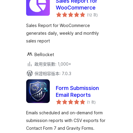
Sales Report for
WooCommerce
評
(12 次
)
分
次
數
Sales Report for WooCommerce
generates daily, weekly and monthly
sales report
BeRocket
啟用安裝數: 1,000+
保證相容版本: 7.0.3
Form Submission
Email Reports
評
(1 次
)
分
次
數
Emails scheduled and on-demand form
submission reports with CSV exports for
Contact Form 7 and Gravity Forms.