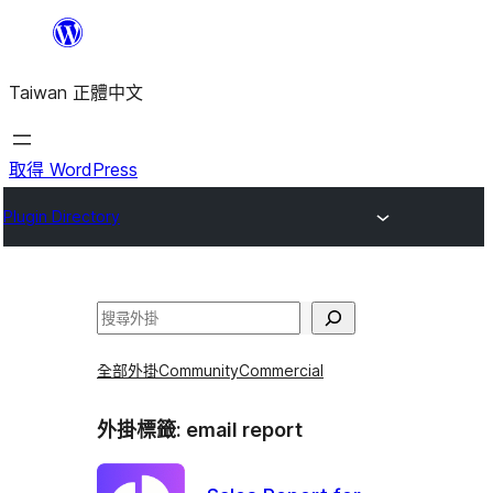
跳
至
Taiwan 正體中文
主
要
內
取得 WordPress
容
Plugin Directory
搜
尋
全部外掛
Community
Commercial
外掛標籤:
email report