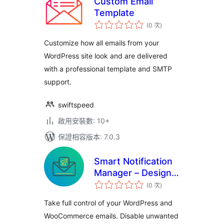
Custom Email
Template
評
(0 次
)
分
次
數
Customize how all emails from your
WordPress site look and are delivered
with a professional template and SMTP
support.
swiftspeed
啟用安裝數: 10+
保證相容版本: 7.0.3
Smart Notification
Manager – Design,
評
Customize &
(0 次
)
分
次
Automate
數
Take full control of your WordPress and
WordPress &
WooCommerce emails. Disable unwanted
WooCommerce