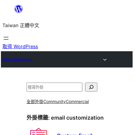
跳
至
Taiwan 正體中文
主
要
內
取得 WordPress
容
Plugin Directory
搜
尋
全部外掛
Community
Commercial
外掛標籤:
email customization