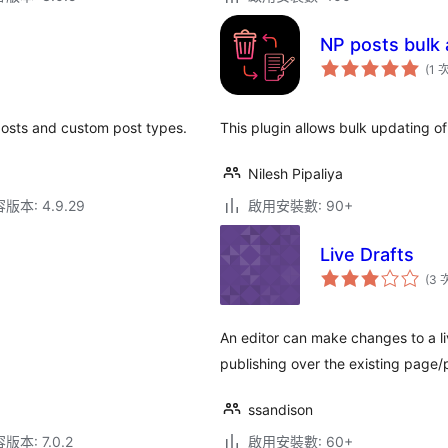
NP posts bulk 
(1 
 posts and custom post types.
This plugin allows bulk updating o
Nilesh Pipaliya
本: 4.9.29
啟用安裝數: 90+
Live Drafts
(3 
An editor can make changes to a l
publishing over the existing page/
ssandison
本: 7.0.2
啟用安裝數: 60+