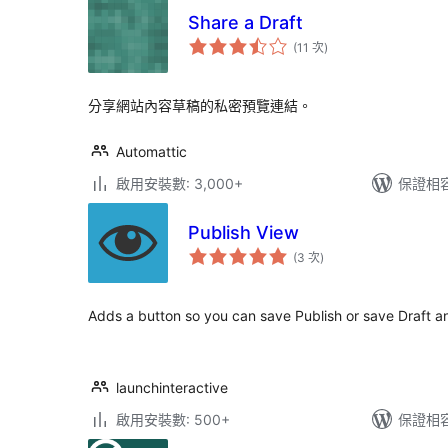
Share a Draft
評
(11 次
)
分
次
數
分享網站內容草稿的私密預覽連結。
Automattic
啟用安裝數: 3,000+
保證相容版
Publish View
評
(3 次
)
分
次
數
Adds a button so you can save Publish or save Draft an
launchinteractive
啟用安裝數: 500+
保證相容版