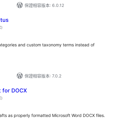
保證相容版本: 6.0.12
atus
評
次
)
分
次
數
ategories and custom taxonomy terms instead of
保證相容版本: 7.0.2
t for DOCX
評
次
)
分
次
數
ts as properly formatted Microsoft Word DOCX files.