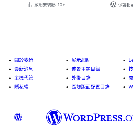
啟用安裝數: 10+
保證相容版
文
章
分
頁
關於我們
展示網站
L
最新消息
佈景主題目錄
主機代管
外掛目錄
隱私權
區塊版面配置目錄
W