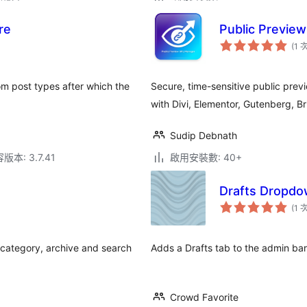
re
Public Previe
(1 
om post types after which the
Secure, time-sensitive public previ
with Divi, Elementor, Gutenberg, B
Sudip Debnath
本: 3.7.41
啟用安裝數: 40+
Drafts Dropd
(1 
 category, archive and search
Adds a Drafts tab to the admin bar
Crowd Favorite