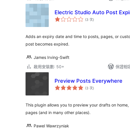
Electric Studio Auto Post Expi
評
(3 次
)
分
次
數
Adds an expiry date and time to posts, pages, or cust
post becomes expired.
James Irving-Swift
啟用安裝數: 50+
保證相容版
Preview Posts Everywhere
評
(3 次
)
分
次
數
This plugin allows you to preview your drafts on home,
pages (and in many other places).
Pawel Wawrzyniak