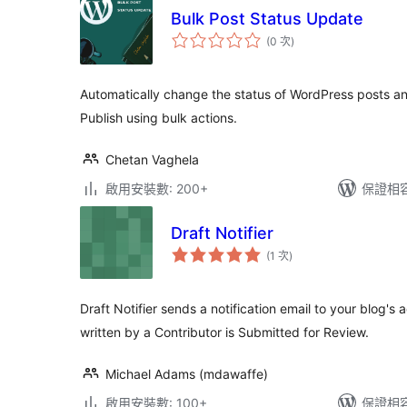
Bulk Post Status Update
評
(0 次
)
分
次
數
Automatically change the status of WordPress posts an
Publish using bulk actions.
Chetan Vaghela
啟用安裝數: 200+
保證相容版
Draft Notifier
評
(1 次
)
分
次
數
Draft Notifier sends a notification email to your blog'
written by a Contributor is Submitted for Review.
Michael Adams (mdawaffe)
啟用安裝數: 100+
保證相容版