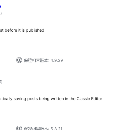
w
評
次
)
分
次
數
 before it is published!
保證相容版本: 4.9.29
評
次
)
分
次
數
ically saving posts being written in the Classic Editor
保證相容版本: 5.3.21