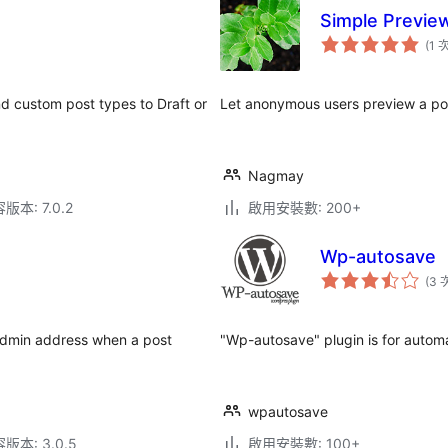
Simple Previe
(1 
d custom post types to Draft or
Let anonymous users preview a post
Nagmay
本: 7.0.2
啟用安裝數: 200+
Wp-autosave
(3 
s admin address when a post
"Wp-autosave" plugin is for automat
wpautosave
本: 3.0.5
啟用安裝數: 100+