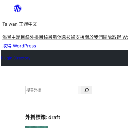
跳
至
Taiwan 正體中文
主
要
佈景主題目錄
外掛目錄
最新消息
技術支援
關於我們
團隊
取得 Wo
內
取得 WordPress
容
Plugin Directory
搜
尋
外掛標籤:
draft