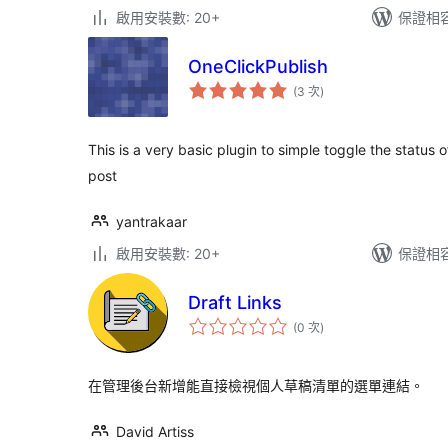
啟用安裝數: 20+
保證相容版
OneClickPublish
評
(3 次
)
分
次
數
This is a very basic plugin to simple toggle the status
post
yantrakaar
啟用安裝數: 20+
保證相容版
Draft Links
評
(0 次
)
分
次
數
在管理後台新增能直接檢視個人草稿清單的選單連結。
David Artiss