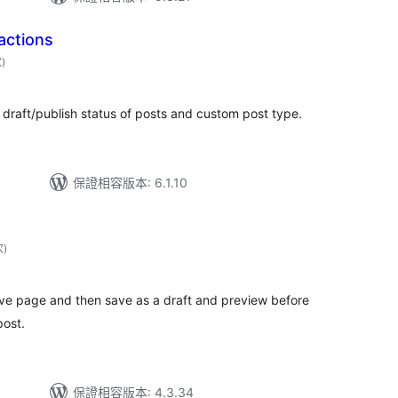
actions
評
次
)
分
次
數
f draft/publish status of posts and custom post type.
保證相容版本: 6.1.10
評
次
)
分
次
數
ive page and then save as a draft and preview before
post.
保證相容版本: 4.3.34