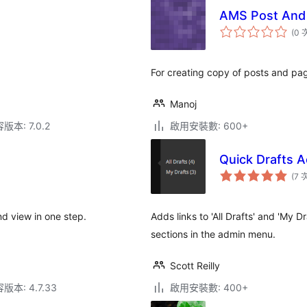
AMS Post And 
(0 
For creating copy of posts and pa
Manoj
本: 7.0.2
啟用安裝數: 600+
Quick Drafts 
(7 
d view in one step.
Adds links to 'All Drafts' and 'My 
sections in the admin menu.
Scott Reilly
本: 4.7.33
啟用安裝數: 400+