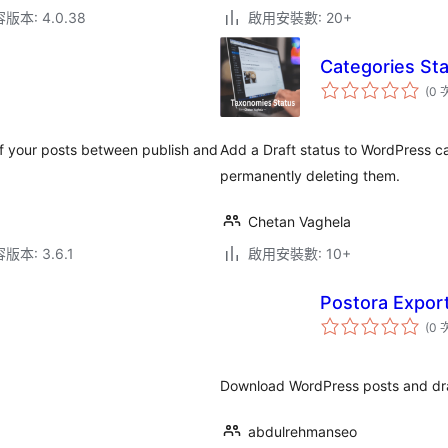
本: 4.0.38
啟用安裝數: 20+
Categories St
(0 
 of your posts between publish and
Add a Draft status to WordPress c
permanently deleting them.
Chetan Vaghela
本: 3.6.1
啟用安裝數: 10+
Postora Expor
(0 
Download WordPress posts and draf
abdulrehmanseo