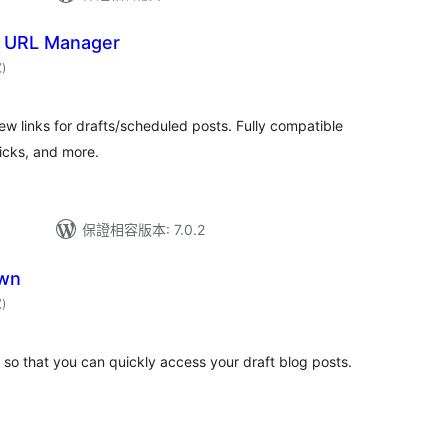
w URL Manager
評
次
)
分
次
數
ew links for drafts/scheduled posts. Fully compatible
ricks, and more.
保證相容版本: 7.0.2
own
評
次
)
分
次
數
 so that you can quickly access your draft blog posts.