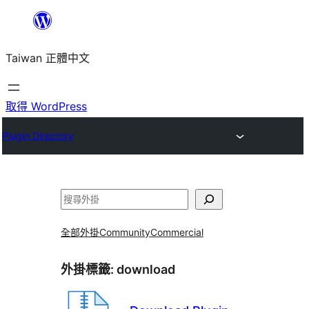
跳
至
Taiwan 正體中文
主
要
內
取得 WordPress
容
Plugin Directory
搜
尋
全部外掛
Community
Commercial
外掛標籤:
download