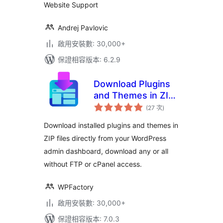
Website Support
Andrej Pavlovic
啟用安裝數: 30,000+
保證相容版本: 6.2.9
Download Plugins
and Themes in ZIP
評
from Dashboard
(27 次
)
分
次
數
Download installed plugins and themes in
ZIP files directly from your WordPress
admin dashboard, download any or all
without FTP or cPanel access.
WPFactory
啟用安裝數: 30,000+
保證相容版本: 7.0.3