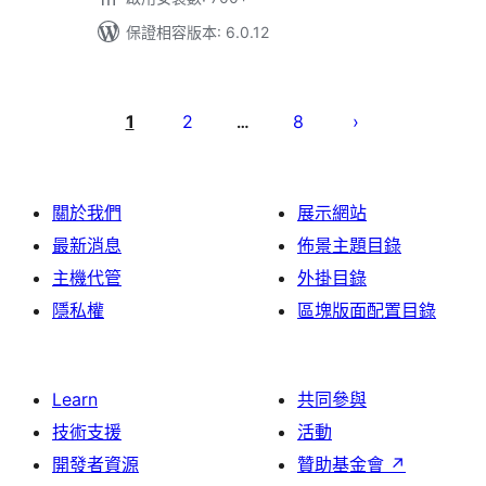
保證相容版本: 6.0.12
文
章
1
2
8
…
分
頁
關於我們
展示網站
最新消息
佈景主題目錄
主機代管
外掛目錄
隱私權
區塊版面配置目錄
Learn
共同參與
技術支援
活動
開發者資源
贊助基金會
↗