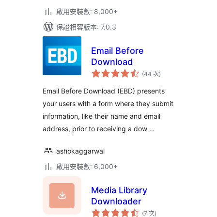
啟用安裝數: 8,000+
保證相容版本: 7.0.3
Email Before
Download
評
(44 次
)
分
次
數
Email Before Download (EBD) presents
your users with a form where they submit
information, like their name and email
address, prior to receiving a dow …
ashokaggarwal
啟用安裝數: 6,000+
Media Library
Downloader
評
(7 次
)
分