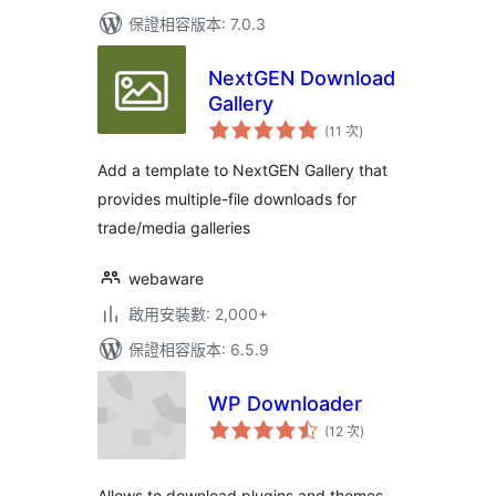
保證相容版本: 7.0.3
NextGEN Download
Gallery
評
(11 次
)
分
次
數
Add a template to NextGEN Gallery that
provides multiple-file downloads for
trade/media galleries
webaware
啟用安裝數: 2,000+
保證相容版本: 6.5.9
WP Downloader
評
(12 次
)
分
次
數
Allows to download plugins and themes