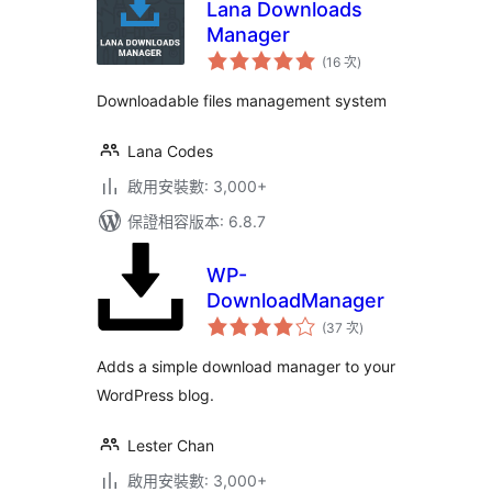
Lana Downloads
Manager
評
(16 次
)
分
次
數
Downloadable files management system
Lana Codes
啟用安裝數: 3,000+
保證相容版本: 6.8.7
WP-
DownloadManager
評
(37 次
)
分
次
數
Adds a simple download manager to your
WordPress blog.
Lester Chan
啟用安裝數: 3,000+