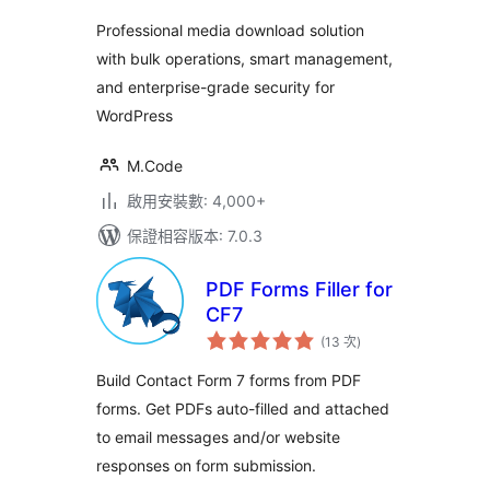
次
數
Professional media download solution
with bulk operations, smart management,
and enterprise-grade security for
WordPress
M.Code
啟用安裝數: 4,000+
保證相容版本: 7.0.3
PDF Forms Filler for
CF7
評
(13 次
)
分
次
數
Build Contact Form 7 forms from PDF
forms. Get PDFs auto-filled and attached
to email messages and/or website
responses on form submission.