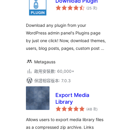
Download Plugin
評
(25 次
)
分
次
數
Download any plugin from your
WordPress admin panel's Plugins page
by just one click! Now, download themes,
users, blog posts, pages, custom post …
Metagauss
啟用安裝數: 60,000+
保證相容版本: 7.0.3
Export Media
Library
評
(48 次
)
分
次
數
Allows users to export media library files
as a compressed zip archive. Links