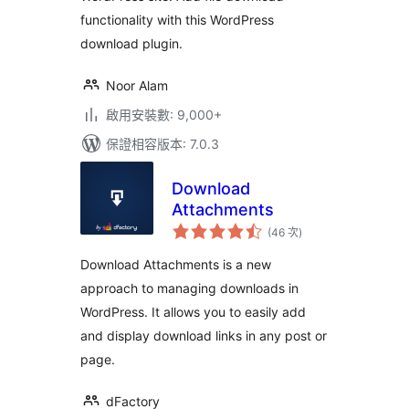
functionality with this WordPress
download plugin.
Noor Alam
啟用安裝數: 9,000+
保證相容版本: 7.0.3
Download
Attachments
評
(46 次
)
分
次
數
Download Attachments is a new
approach to managing downloads in
WordPress. It allows you to easily add
and display download links in any post or
page.
dFactory