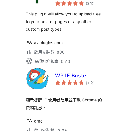
評
(3 次
)
分
次
數
This plugin will allow you to upload files
to your post or pages or any other
custom post types.
aviplugins.com
啟用安裝數: 800+
保證相容版本: 6.7.6
WP IE Buster
評
(9 次
)
分
次
數
顯示提醒 IE 使用者改用並下載 Chrome 的
快顯訊息。
qrac
啟用安裝數: 700+