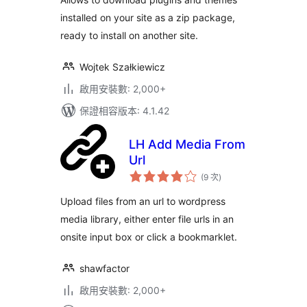
installed on your site as a zip package,
ready to install on another site.
Wojtek Szałkiewicz
啟用安裝數: 2,000+
保證相容版本: 4.1.42
LH Add Media From
Url
評
(9 次
)
分
次
數
Upload files from an url to wordpress
media library, either enter file urls in an
onsite input box or click a bookmarklet.
shawfactor
啟用安裝數: 2,000+