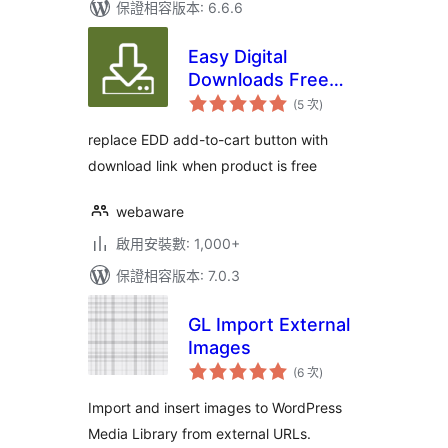
保證相容版本: 6.6.6
Easy Digital
Downloads Free
評
Link
(5 次
)
分
次
數
replace EDD add-to-cart button with
download link when product is free
webaware
啟用安裝數: 1,000+
保證相容版本: 7.0.3
GL Import External
Images
評
(6 次
)
分
次
數
Import and insert images to WordPress
Media Library from external URLs.