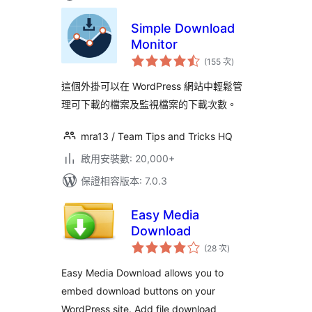
Simple Download
Monitor
評
(155 次
)
分
次
數
這個外掛可以在 WordPress 網站中輕鬆管
理可下載的檔案及監視檔案的下載次數。
mra13 / Team Tips and Tricks HQ
啟用安裝數: 20,000+
保證相容版本: 7.0.3
Easy Media
Download
評
(28 次
)
分
次
數
Easy Media Download allows you to
embed download buttons on your
WordPress site. Add file download