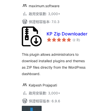
maximum.software
啟用安裝數: 3,000+
保證相容版本: 7.0.3
KP Zip Downloader
評
(2 次
)
分
次
數
This plugin allows administrators to
download installed plugins and themes
as ZIP files directly from the WordPress
dashboard.
Kalpesh Prajapati
啟用安裝數: 3,000+
保證相容版本: 6.9.6