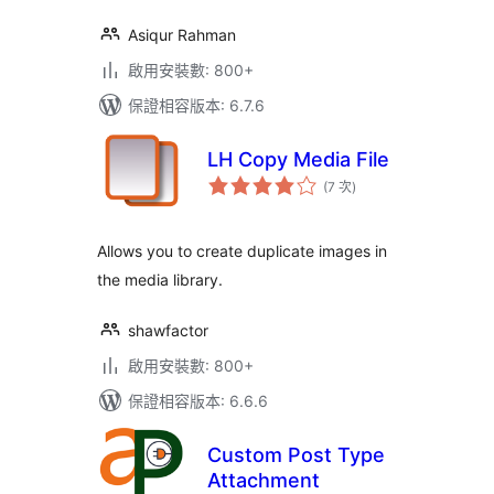
Asiqur Rahman
啟用安裝數: 800+
保證相容版本: 6.7.6
LH Copy Media File
評
(7 次
)
分
次
數
Allows you to create duplicate images in
the media library.
shawfactor
啟用安裝數: 800+
保證相容版本: 6.6.6
Custom Post Type
Attachment