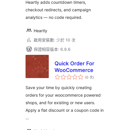
Heartly adds countdown timers,
checkout redirects, and campaign
analytics — no code required.
Heartly
啟用安裝數: 少於 10 次
保證相容版本: 6.9.6
Quick Order For
WooCommerce
評
(0 次
)
分
次
數
Save your time by quickly creating
orders for your woocommerce powered
shops, and for existing or new users.
Apply a flat discount or a coupon code in
…