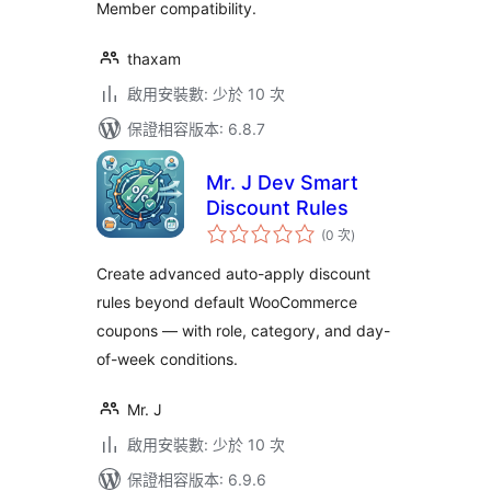
Member compatibility.
thaxam
啟用安裝數: 少於 10 次
保證相容版本: 6.8.7
Mr. J Dev Smart
Discount Rules
評
(0 次
)
分
次
數
Create advanced auto-apply discount
rules beyond default WooCommerce
coupons — with role, category, and day-
of-week conditions.
Mr. J
啟用安裝數: 少於 10 次
保證相容版本: 6.9.6