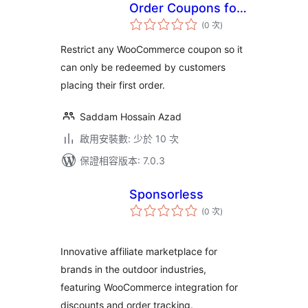
Order Coupons for
評
WooCommerce
(0 次
)
分
次
數
Restrict any WooCommerce coupon so it
can only be redeemed by customers
placing their first order.
Saddam Hossain Azad
啟用安裝數: 少於 10 次
保證相容版本: 7.0.3
Sponsorless
評
(0 次
)
分
次
數
Innovative affiliate marketplace for
brands in the outdoor industries,
featuring WooCommerce integration for
discounts and order tracking.