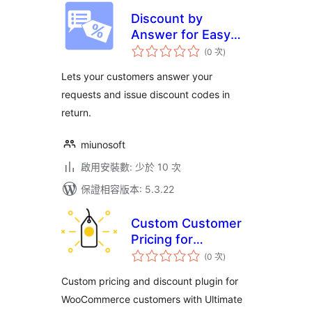
Discount by
Answer for Easy
評
Digital Downloads
(0 次
)
分
次
數
Lets your customers answer your
requests and issue discount codes in
return.
miunosoft
啟用安裝數: 少於 10 次
保證相容版本: 5.3.22
Custom Customer
Pricing for
評
WooCommerce
(0 次
)
分
次
數
Custom pricing and discount plugin for
WooCommerce customers with Ultimate