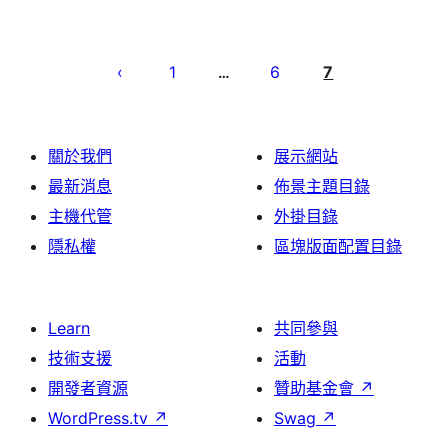
文
章
1
6
7
…
分
頁
關於我們
展示網站
最新消息
佈景主題目錄
主機代管
外掛目錄
隱私權
區塊版面配置目錄
Learn
共同參與
技術支援
活動
開發者資源
贊助基金會
↗
WordPress.tv
↗
Swag
↗