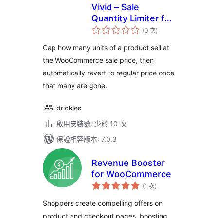
Vivid – Sale
Quantity Limiter for
評
WooCommerce
(0 次
)
分
次
數
Cap how many units of a product sell at
the WooCommerce sale price, then
automatically revert to regular price once
that many are gone.
drickles
啟用安裝數: 少於 10 次
保證相容版本: 7.0.3
Revenue Booster
for WooCommerce
評
(1 次
)
分
次
數
Shoppers create compelling offers on
product and checkout pages, boosting