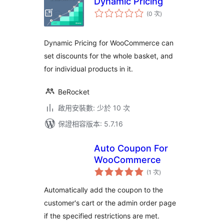
Dynamic Pricing
評
(0 次
)
分
次
數
Dynamic Pricing for WooCommerce can
set discounts for the whole basket, and
for individual products in it.
BeRocket
啟用安裝數: 少於 10 次
保證相容版本: 5.7.16
Auto Coupon For
WooCommerce
評
(1 次
)
分
次
數
Automatically add the coupon to the
customer's cart or the admin order page
if the specified restrictions are met.