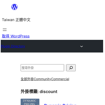
跳
至
Taiwan 正體中文
主
要
內
取得 WordPress
容
Plugin Directory
搜
尋
全部外掛
Community
Commercial
外掛標籤:
discount