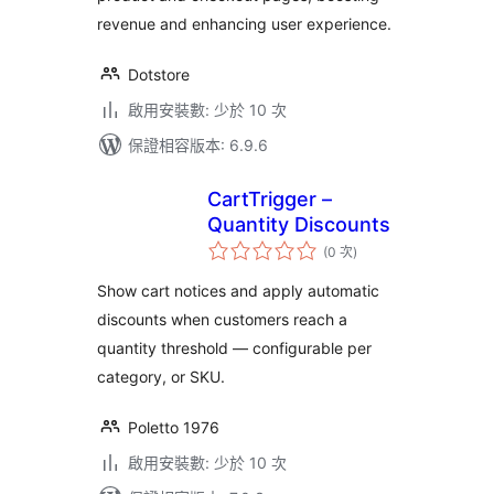
revenue and enhancing user experience.
Dotstore
啟用安裝數: 少於 10 次
保證相容版本: 6.9.6
CartTrigger –
Quantity Discounts
評
(0 次
)
分
次
數
Show cart notices and apply automatic
discounts when customers reach a
quantity threshold — configurable per
category, or SKU.
Poletto 1976
啟用安裝數: 少於 10 次