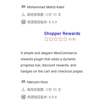
Mohammad Mahdi Kabir
啟用安裝數: 少於 10 次
保證相容版本: 6.3.9
Shopper Rewards
評
(0 次
)
分
次
數
A simple and elegant WooCommerce
rewards plugin that adds a dynamic
progress bar, discount rewards, and
badges on the cart and checkout pages.
Maryam Noor
啟用安裝數: 少於 10 次
保證相容版本: 6.9.6