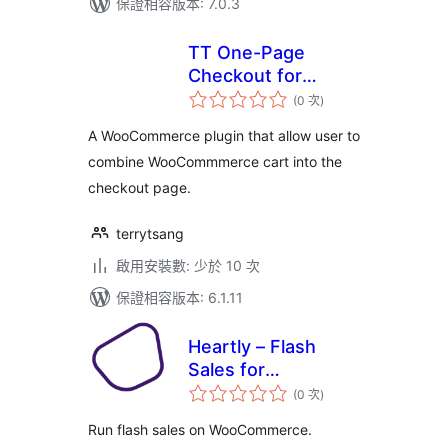
保證相容版本: 7.0.3
TT One-Page
Checkout for
評
WooCommerce
(0 次
)
分
次
數
A WooCommerce plugin that allow user to
combine WooCommmerce cart into the
checkout page.
terrytsang
啟用安裝數: 少於 10 次
保證相容版本: 6.1.11
Heartly – Flash
Sales for
評
WooCommerce
(0 次
)
分
次
數
Run flash sales on WooCommerce.