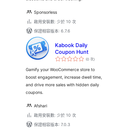
Sponsorless
啟用安裝數: 少於 10 次
保證相容版本: 6.7.6
Kabook Daily
Coupon Hunt
評
(0 次
)
分
次
數
Gamify your WooCommerce store to
boost engagement, increase dwell time,
and drive more sales with hidden daily
coupons.
Afshari
啟用安裝數: 少於 10 次
保證相容版本: 7.0.3