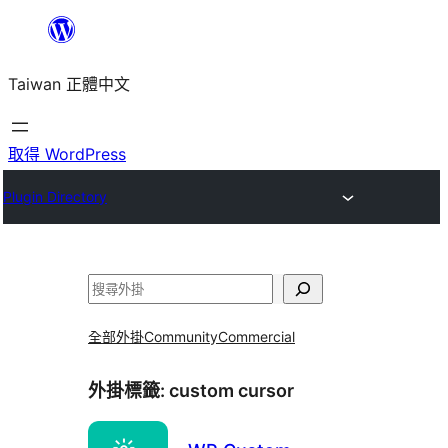
跳
至
Taiwan 正體中文
主
要
內
取得 WordPress
容
Plugin Directory
搜
尋
全部外掛
Community
Commercial
外掛標籤:
custom cursor