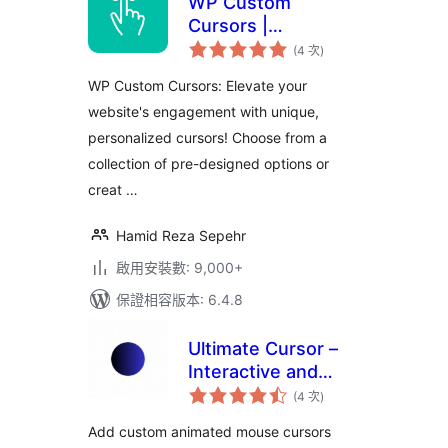
WP Custom
Cursors |
評
WordPress Cursor
(4 次
)
分
次
Plugin
數
WP Custom Cursors: Elevate your
website's engagement with unique,
personalized cursors! Choose from a
collection of pre-designed options or
creat …
Hamid Reza Sepehr
啟用安裝數: 9,000+
保證相容版本: 6.4.8
Ultimate Cursor –
Interactive and
評
Animated Cursor
(4 次
)
分
次
and Background
數
Add custom animated mouse cursors
Effects Toolkit