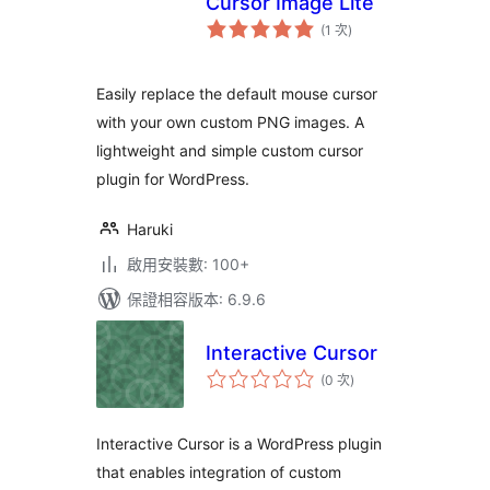
Cursor Image Lite
評
(1 次
)
分
次
數
Easily replace the default mouse cursor
with your own custom PNG images. A
lightweight and simple custom cursor
plugin for WordPress.
Haruki
啟用安裝數: 100+
保證相容版本: 6.9.6
Interactive Cursor
評
(0 次
)
分
次
數
Interactive Cursor is a WordPress plugin
that enables integration of custom