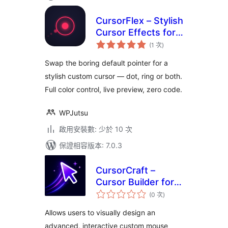
CursorFlex – Stylish
Cursor Effects for
評
WordPress
(1 次
)
分
次
數
Swap the boring default pointer for a
stylish custom cursor — dot, ring or both.
Full color control, live preview, zero code.
WPJutsu
啟用安裝數: 少於 10 次
保證相容版本: 7.0.3
CursorCraft –
Cursor Builder for
評
Elementor
(0 次
)
分
次
數
Allows users to visually design an
advanced, interactive custom mouse