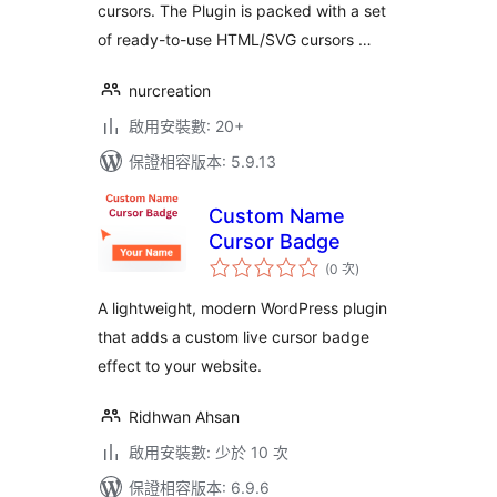
cursors. The Plugin is packed with a set
of ready-to-use HTML/SVG cursors …
nurcreation
啟用安裝數: 20+
保證相容版本: 5.9.13
Custom Name
Cursor Badge
評
(0 次
)
分
次
數
A lightweight, modern WordPress plugin
that adds a custom live cursor badge
effect to your website.
Ridhwan Ahsan
啟用安裝數: 少於 10 次
保證相容版本: 6.9.6