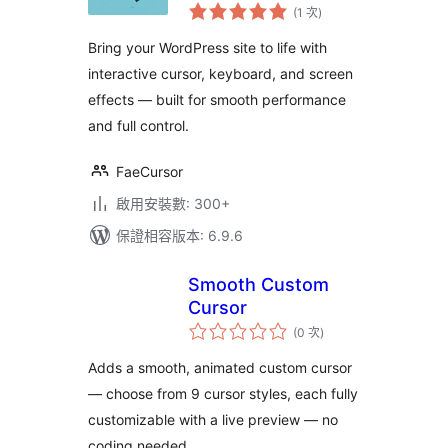
評
Toolkit
(1 次
)
分
次
數
Bring your WordPress site to life with
interactive cursor, keyboard, and screen
effects — built for smooth performance
and full control.
FaeCursor
啟用安裝數: 300+
保證相容版本: 6.9.6
Smooth Custom
Cursor
評
(0 次
)
分
次
數
Adds a smooth, animated custom cursor
— choose from 9 cursor styles, each fully
customizable with a live preview — no
coding needed.