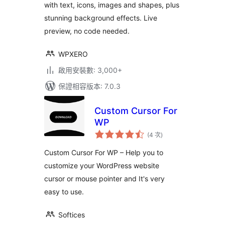
with text, icons, images and shapes, plus
stunning background effects. Live
preview, no code needed.
WPXERO
啟用安裝數: 3,000+
保證相容版本: 7.0.3
Custom Cursor For
WP
評
(4 次
)
分
次
數
Custom Cursor For WP – Help you to
customize your WordPress website
cursor or mouse pointer and It's very
easy to use.
Softices