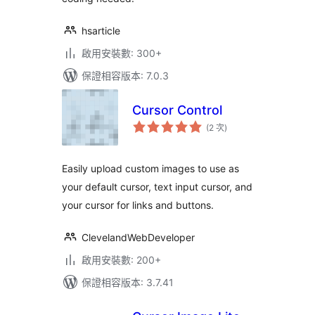
hsarticle
啟用安裝數: 300+
保證相容版本: 7.0.3
Cursor Control
評
(2 次
)
分
次
數
Easily upload custom images to use as
your default cursor, text input cursor, and
your cursor for links and buttons.
ClevelandWebDeveloper
啟用安裝數: 200+
保證相容版本: 3.7.41