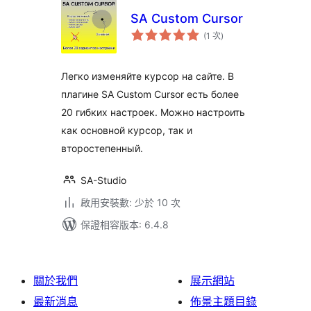
SA Сustom Cursor
評
(1 次
)
分
次
數
Легко изменяйте курсор на сайте. В
плагине SA Custom Cursor есть более
20 гибких настроек. Можно настроить
как основной курсор, так и
второстепенный.
SA-Studio
啟用安裝數: 少於 10 次
保證相容版本: 6.4.8
關於我們
展示網站
最新消息
佈景主題目錄