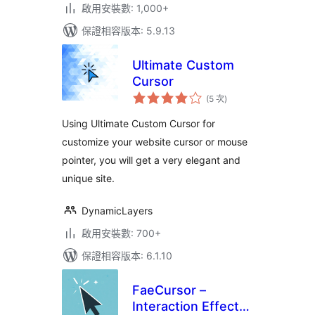
啟用安裝數: 1,000+
保證相容版本: 5.9.13
Ultimate Custom
Cursor
評
(5 次
)
分
次
數
Using Ultimate Custom Cursor for
customize your website cursor or mouse
pointer, you will get a very elegant and
unique site.
DynamicLayers
啟用安裝數: 700+
保證相容版本: 6.1.10
FaeCursor –
Interaction Effects