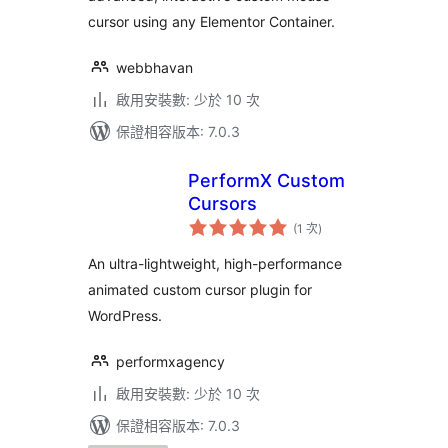
cursor using any Elementor Container.
webbhavan
啟用安裝數: 少於 10 次
保證相容版本: 7.0.3
PerformX Custom
Cursors
評
(1 次
)
分
次
數
An ultra-lightweight, high-performance
animated custom cursor plugin for
WordPress.
performxagency
啟用安裝數: 少於 10 次
保證相容版本: 7.0.3