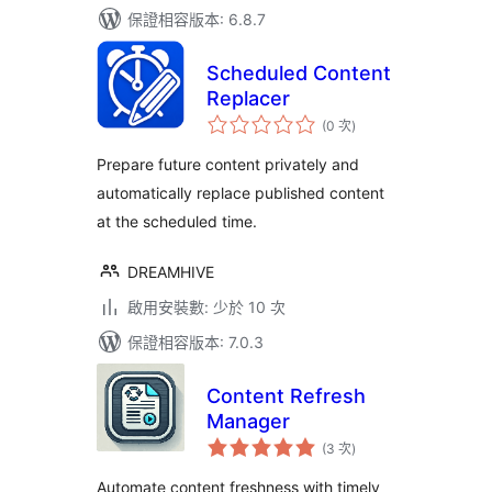
保證相容版本: 6.8.7
Scheduled Content
Replacer
評
(0 次
)
分
次
數
Prepare future content privately and
automatically replace published content
at the scheduled time.
DREAMHIVE
啟用安裝數: 少於 10 次
保證相容版本: 7.0.3
Content Refresh
Manager
評
(3 次
)
分
次
數
Automate content freshness with timely