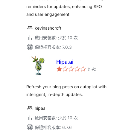
reminders for updates, enhancing SEO
and user engagement.
kevinashcroft
啟用安裝數: 少於 10 次
保證相容版本: 7.0.3
Hipa.ai
評
(1 次
)
分
次
數
Refresh your blog posts on autopilot with
intelligent, in-depth updates.
hipaai
啟用安裝數: 少於 10 次
保證相容版本: 6.7.6