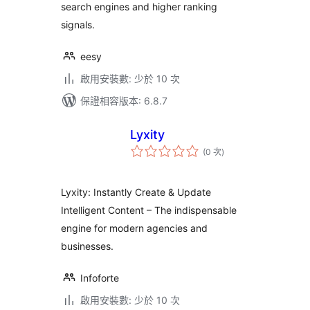
search engines and higher ranking
signals.
eesy
啟用安裝數: 少於 10 次
保證相容版本: 6.8.7
Lyxity
評
(0 次
)
分
次
數
Lyxity: Instantly Create & Update
Intelligent Content – The indispensable
engine for modern agencies and
businesses.
Infoforte
啟用安裝數: 少於 10 次