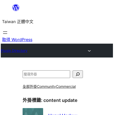
跳
至
Taiwan 正體中文
主
要
內
取得 WordPress
容
Plugin Directory
搜
尋
全部外掛
Community
Commercial
外掛標籤:
content update