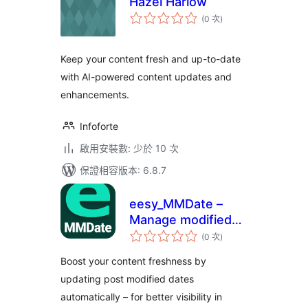
Hazel Harlow
評
(0 次
)
分
次
數
Keep your content fresh and up-to-date
with AI-powered content updates and
enhancements.
Infoforte
啟用安裝數: 少於 10 次
保證相容版本: 6.8.7
eesy_MMDate –
Manage modified
評
date on website or
(0 次
)
分
次
blog
數
Boost your content freshness by
updating post modified dates
automatically – for better visibility in