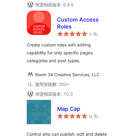
保證相容版本: 6.9.6
Custom Access
Roles
評
(1 次
)
分
次
數
Create custom roles with editing
capability for only specific pages,
categories and post types.
Room 34 Creative Services, LLC
啟用安裝數: 200+
保證相容版本: 7.0.3
Map Cap
評
(4 次
)
分
次
數
Control who can publish, edit and delete