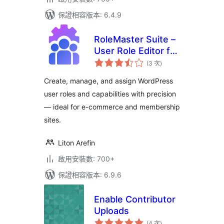
保證相容版本: 6.4.9
RoleMaster Suite –
User Role Editor for
評
E-Commerce,
(3 次
)
分
次
Membership &
數
Create, manage, and assign WordPress
Admin Panel
user roles and capabilities with precision
— ideal for e-commerce and membership
sites.
Liton Arefin
啟用安裝數: 700+
保證相容版本: 6.9.6
Enable Contributor
Uploads
評
(4 次
)