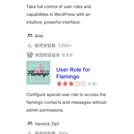
Take full control of user roles and
capabilities in WordPress with an
intuitive, powerful interface.
Ariel
啟用安裝數: 1,000+
保證相容版本: 6.9.6
User Role for
Flamingo
評
(2 次
)
分
次
數
Configure special user role to access the
flamingo contacts and messages wihtout
admin permissions.
Yannick Zipf
啟用安裝數: 700+