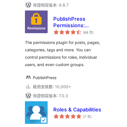
保證相容版本: 6.8.7
PublishPress
Permissions:
評
Control User
(66 次
)
分
次
Access for Posts,
數
The permissions plugin for posts, pages,
Pages, Categories,
categories, tags and more. You can
Tags
control permissions for roles, individual
users, and even custom groups.
PublishPress
啟用安裝數: 10,000+
保證相容版本: 7.0.3
Roles & Capabilities
評
(7 次
)
分
次
數