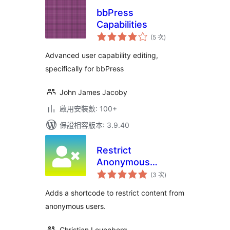
bbPress
Capabilities
評
(5 次
)
分
次
數
Advanced user capability editing,
specifically for bbPress
John James Jacoby
啟用安裝數: 100+
保證相容版本: 3.9.40
Restrict
Anonymous
評
Access
(3 次
)
分
次
數
Adds a shortcode to restrict content from
anonymous users.
Christian Leuenberg