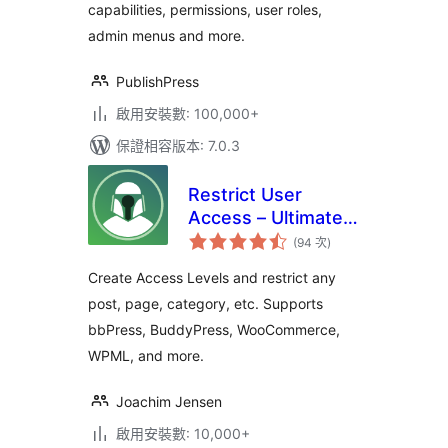
capabilities, permissions, user roles,
admin menus and more.
PublishPress
啟用安裝數: 100,000+
保證相容版本: 7.0.3
Restrict User
Access – Ultimate
評
Membership &
(94 次
)
分
次
Content Protection
數
Create Access Levels and restrict any
post, page, category, etc. Supports
bbPress, BuddyPress, WooCommerce,
WPML, and more.
Joachim Jensen
啟用安裝數: 10,000+