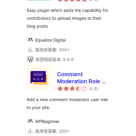
分
次
數
Easy plugin which adds the capability for
contributors to upload images to their
blog posts.
Equalize Digital
啟用安裝數: 300+
保證相容版本: 6.9.6
Comment
Moderation Role by
評
WPBeginner
(3 次
)
分
次
數
Add a new comment moderator user role
to your site.
WPBeginner
啟用安裝數: 200+