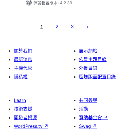
保證相容版本: 4.2.39
文
章
1
2
3
分
頁
關於我們
展示網站
最新消息
佈景主題目錄
主機代管
外掛目錄
隱私權
區塊版面配置目錄
Learn
共同參與
技術支援
活動
開發者資源
贊助基金會
↗
WordPress.tv
↗
Swag
↗