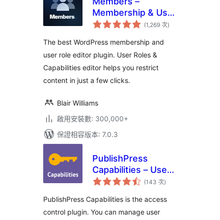
Members –
Membership & User
評
Role Editor Plugin
(1,269 次
)
分
次
數
The best WordPress membership and
user role editor plugin. User Roles &
Capabilities editor helps you restrict
content in just a few clicks.
Blair Williams
啟用安裝數: 300,000+
保證相容版本: 7.0.3
PublishPress
Capabilities – User
評
Role Editor, Access
(143 次
)
分
次
Permissions, User
數
PublishPress Capabilities is the access
Capabilities, Admin
control plugin. You can manage user
Menus