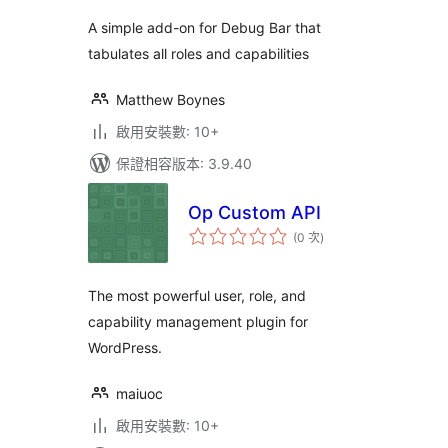
次
數
A simple add-on for Debug Bar that
tabulates all roles and capabilities
Matthew Boynes
啟用安裝數: 10+
保證相容版本: 3.9.40
Op Custom API
評
(0 次
)
分
次
數
The most powerful user, role, and
capability management plugin for
WordPress.
maiuoc
啟用安裝數: 10+