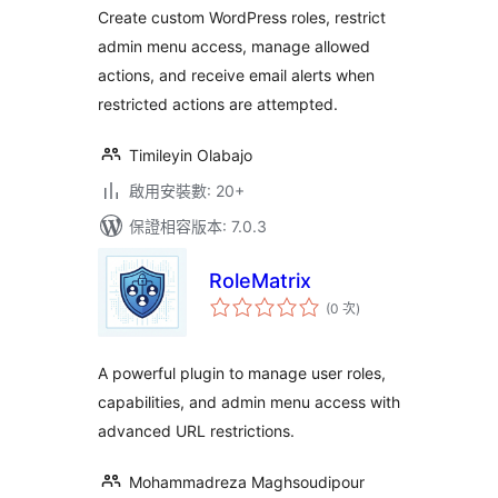
Permissions
數
Create custom WordPress roles, restrict
admin menu access, manage allowed
actions, and receive email alerts when
restricted actions are attempted.
Timileyin Olabajo
啟用安裝數: 20+
保證相容版本: 7.0.3
RoleMatrix
評
(0 次
)
分
次
數
A powerful plugin to manage user roles,
capabilities, and admin menu access with
advanced URL restrictions.
Mohammadreza Maghsoudipour