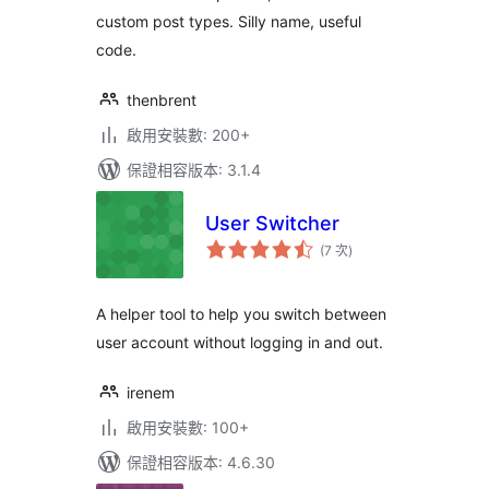
custom post types. Silly name, useful
code.
thenbrent
啟用安裝數: 200+
保證相容版本: 3.1.4
User Switcher
評
(7 次
)
分
次
數
A helper tool to help you switch between
user account without logging in and out.
irenem
啟用安裝數: 100+
保證相容版本: 4.6.30