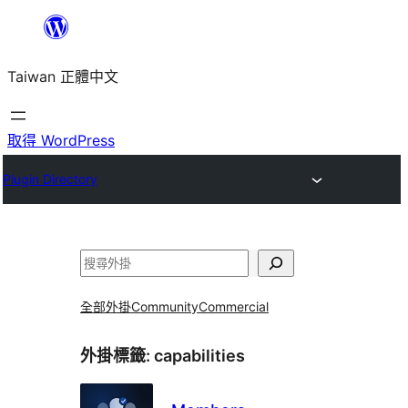
跳
至
Taiwan 正體中文
主
要
內
取得 WordPress
容
Plugin Directory
搜
尋
全部外掛
Community
Commercial
外掛標籤:
capabilities