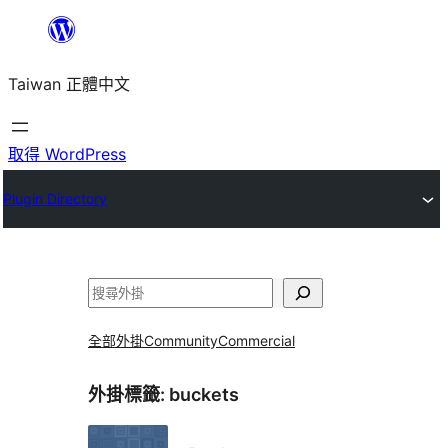
跳
至
Taiwan 正體中文
主
要
內
取得 WordPress
容
Plugin Directory
搜
尋
全部外掛
Community
Commercial
外掛標籤:
buckets