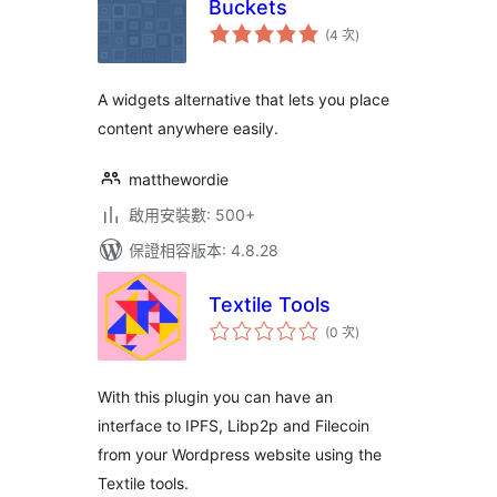
Buckets
評
(4 次
)
分
次
數
A widgets alternative that lets you place
content anywhere easily.
matthewordie
啟用安裝數: 500+
保證相容版本: 4.8.28
Textile Tools
評
(0 次
)
分
次
數
With this plugin you can have an
interface to IPFS, Libp2p and Filecoin
from your Wordpress website using the
Textile tools.