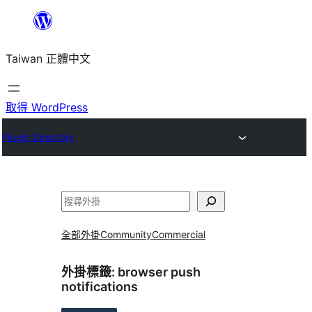
跳
至
Taiwan 正體中文
主
要
內
取得 WordPress
容
Plugin Directory
搜
尋
全部外掛
Community
Commercial
外掛標籤:
browser push
notifications