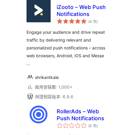
iZooto – Web Push
Notifications
評
(4 次
)
分
次
數
Engage your audience and drive repeat
traffic by delivering relevant and
personalized push notifications – across
web browsers, Android, iOS and Messe
…
shrikantkale
啟用安裝數: 1,000+
保證相容版本: 6.9.6
RollerAds – Web
Push Notifications
評
(0 次
)
分
次
數