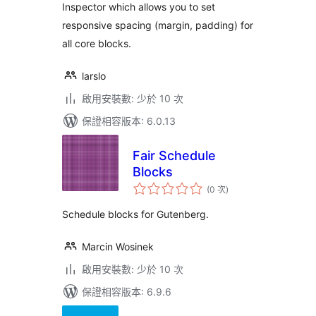
Inspector which allows you to set
responsive spacing (margin, padding) for
all core blocks.
larslo
啟用安裝數: 少於 10 次
保證相容版本: 6.0.13
Fair Schedule
Blocks
評
(0 次
)
分
次
數
Schedule blocks for Gutenberg.
Marcin Wosinek
啟用安裝數: 少於 10 次
保證相容版本: 6.9.6