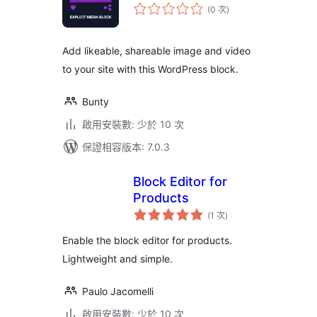
評
(0 次
)
分
次
數
Add likeable, shareable image and video
to your site with this WordPress block.
Bunty
啟用安裝數: 少於 10 次
保證相容版本: 7.0.3
Block Editor for
Products
評
(1 次
)
分
次
數
Enable the block editor for products.
Lightweight and simple.
Paulo Jacomelli
啟用安裝數: 少於 10 次