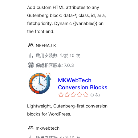
次
數
Add custom HTML attributes to any
Gutenberg block: data-*, class, id, aria,
fetchpriority. Dynamic {{variables}} on
the front end.
NEERAJ K
啟用安裝數: 少於 10 次
保證相容版本: 7.0.3
MKWebTech
Conversion Blocks
評
(0 次
)
分
次
數
Lightweight, Gutenberg-first conversion
blocks for WordPress.
mkwebtech
啟用安裝數: 少於 10 次