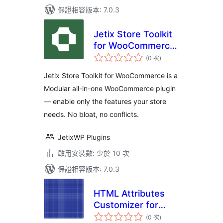
保證相容版本: 7.0.3
Jetix Store Toolkit
for WooCommerce
評
– Superpowers for
(0 次
)
分
次
your
數
Jetix Store Toolkit for WooCommerce is a
WooCommerce
Modular all-in-one WooCommerce plugin
Store
— enable only the features your store
needs. No bloat, no conflicts.
JetixWP Plugins
啟用安裝數: 少於 10 次
保證相容版本: 7.0.3
HTML Attributes
Customizer for
評
Blocks
(0 次
)
分