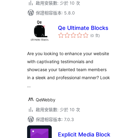
啟用安裝數: 少於 10 次
保證相容版本: 5.8.0
Qe Ultimate Blocks
評
(0 次
)
分
次
數
Are you looking to enhance your website
with captivating testimonials and
showcase your talented team members
in a sleek and professional manner? Look
…
QeWebby
啟用安裝數: 少於 10 次
保證相容版本: 7.0.3
Explicit Media Block