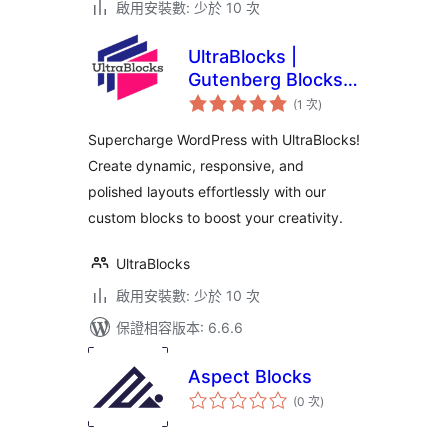
啟用安裝數: 少於 10 次
UltraBlocks |
Gutenberg Blocks |
評
Page Builder for
(1 次
)
分
次
Gutenberg Editor
數
Supercharge WordPress with UltraBlocks!
Create dynamic, responsive, and
polished layouts effortlessly with our
custom blocks to boost your creativity.
UltraBlocks
啟用安裝數: 少於 10 次
保證相容版本: 6.6.6
Aspect Blocks
評
(0 次
)
分
次
數