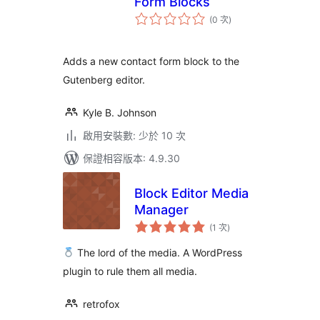
Form Blocks
評
(0 次
)
分
次
數
Adds a new contact form block to the
Gutenberg editor.
Kyle B. Johnson
啟用安裝數: 少於 10 次
保證相容版本: 4.9.30
Block Editor Media
Manager
評
(1 次
)
分
次
數
The lord of the media. A WordPress
plugin to rule them all media.
retrofox