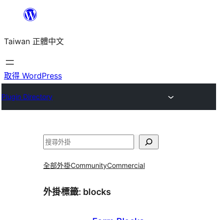
跳
至
Taiwan 正體中文
主
要
內
取得 WordPress
容
Plugin Directory
搜
尋
全部外掛
Community
Commercial
外掛標籤:
blocks