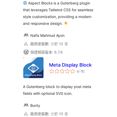
Aspect Blocks is a Gutenberg plugin
that leverages Tailwind CSS for seamless
style customization, providing a modern
and responsive design.
Nafis Mahmud Ayon
啟用安裝數: 少於 10 次
保證相容版本: 6.7.6
Meta Display Block
評
(0 次
)
分
次
數
A Gutenberg block to display post meta
fields with optional SVG icon.
Bunty
啟用安裝數: 少於 10 次