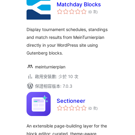
Matchday Blocks
評
(0 次
)
分
次
數
Display tournament schedules, standings
and match results from MeinTurnierplan
directly in your WordPress site using
Gutenberg blocks.
meinturnierplan
啟用安裝數: 少於 10 次
保證相容版本: 7.0.3
Sectioneer
評
(0 次
)
分
次
數
An extensible page-building layer for the
block editor: curated, theme-aware