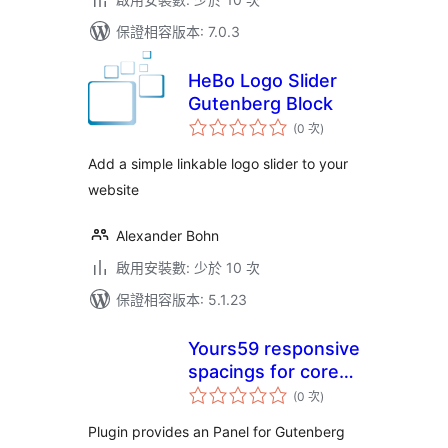
保證相容版本: 7.0.3
HeBo Logo Slider
Gutenberg Block
評
(0 次
)
分
次
數
Add a simple linkable logo slider to your
website
Alexander Bohn
啟用安裝數: 少於 10 次
保證相容版本: 5.1.23
Yours59 responsive
spacings for core
評
blocks
(0 次
)
分
次
數
Plugin provides an Panel for Gutenberg