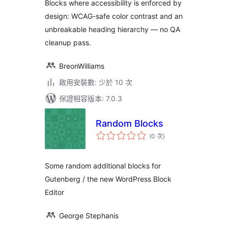
Blocks where accessibility is enforced by
design: WCAG-safe color contrast and an
unbreakable heading hierarchy — no QA
cleanup pass.
BreonWilliams
啟用安裝數: 少於 10 次
保證相容版本: 7.0.3
Random Blocks
評
(0 次
)
分
次
數
Some random additional blocks for
Gutenberg / the new WordPress Block
Editor
George Stephanis