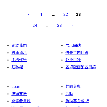
文
章
1
22
23
…
分
24
28
…
頁
關於我們
展示網站
最新消息
佈景主題目錄
主機代管
外掛目錄
隱私權
區塊版面配置目錄
Learn
共同參與
技術支援
活動
開發者資源
贊助基金會
↗