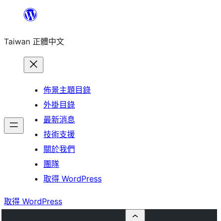
跳
至
Taiwan 正體中文
主
要
內
容
佈景主題目錄
外掛目錄
最新消息
技術支援
關於我們
團隊
取得 WordPress
取得 WordPress