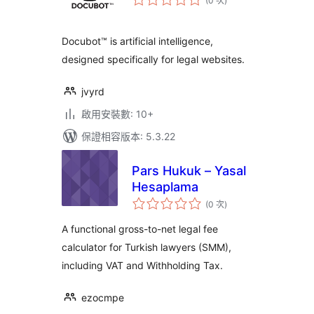
(0 次
)
分
次
數
Docubot™ is artificial intelligence,
designed specifically for legal websites.
jvyrd
啟用安裝數: 10+
保證相容版本: 5.3.22
Pars Hukuk – Yasal
Hesaplama
評
(0 次
)
分
次
數
A functional gross-to-net legal fee
calculator for Turkish lawyers (SMM),
including VAT and Withholding Tax.
ezocmpe