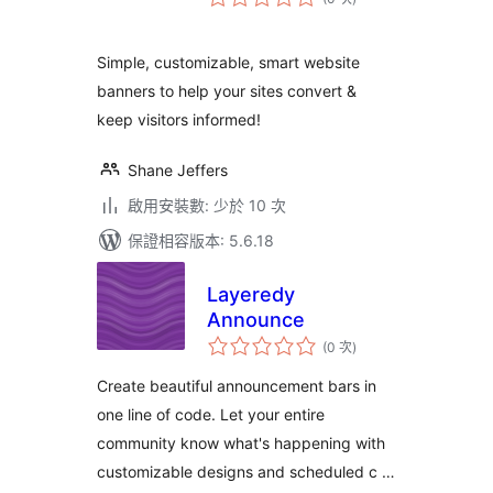
分
次
數
Simple, customizable, smart website
banners to help your sites convert &
keep visitors informed!
Shane Jeffers
啟用安裝數: 少於 10 次
保證相容版本: 5.6.18
Layeredy
Announce
評
(0 次
)
分
次
數
Create beautiful announcement bars in
one line of code. Let your entire
community know what's happening with
customizable designs and scheduled c …