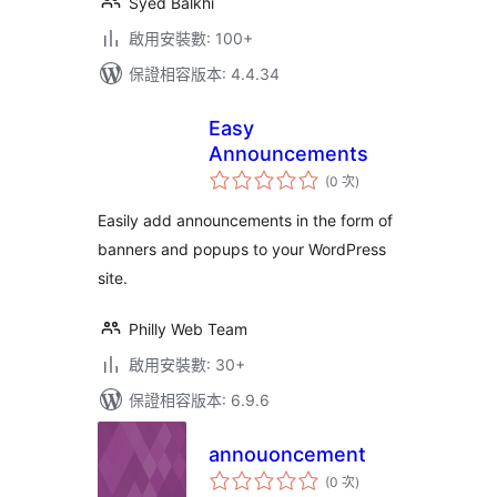
Syed Balkhi
啟用安裝數: 100+
保證相容版本: 4.4.34
Easy
Announcements
評
(0 次
)
分
次
數
Easily add announcements in the form of
banners and popups to your WordPress
site.
Philly Web Team
啟用安裝數: 30+
保證相容版本: 6.9.6
annouoncement
評
(0 次
)
分