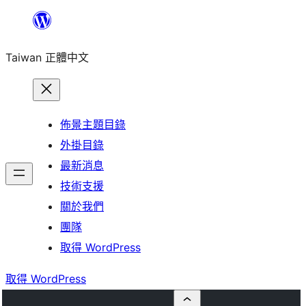
跳
至
Taiwan 正體中文
主
要
內
容
佈景主題目錄
外掛目錄
最新消息
技術支援
關於我們
團隊
取得 WordPress
取得 WordPress