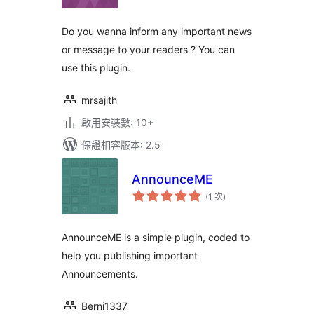
次
數
Do you wanna inform any important news
or message to your readers ? You can
use this plugin.
mrsajith
啟用安裝數: 10+
保證相容版本: 2.5
AnnounceME
評
(1 次
)
分
次
數
AnnounceME is a simple plugin, coded to
help you publishing important
Announcements.
Berni1337