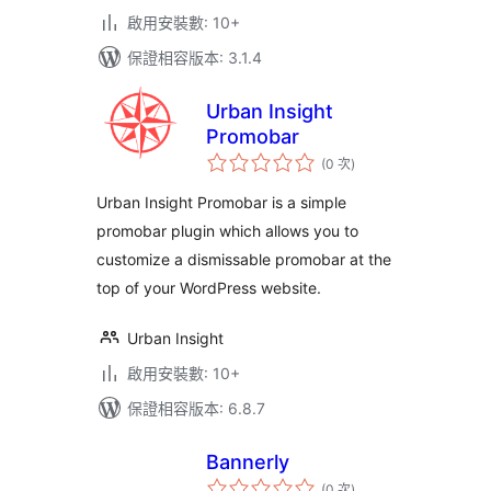
啟用安裝數: 10+
保證相容版本: 3.1.4
Urban Insight
Promobar
評
(0 次
)
分
次
數
Urban Insight Promobar is a simple
promobar plugin which allows you to
customize a dismissable promobar at the
top of your WordPress website.
Urban Insight
啟用安裝數: 10+
保證相容版本: 6.8.7
Bannerly
評
(0 次
)