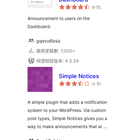
評
(6 次
)
分
次
數
Announcement to users on the
Dashboard.
gqevu6bsiz
啟用安裝數: 7,000+
保證相容版本: 4.3.34
Simple Notices
評
(4 次
)
分
次
數
A simple plugin that adds a notification
system to your WordPress. Via custom
post types, Simple Notices gives you a
way to make announcements that ar …