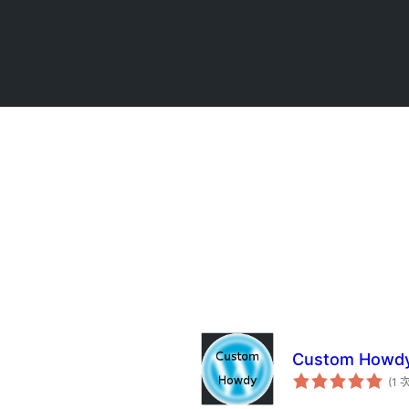
Custom Howd
(1 