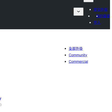
提交外掛
我的最愛
登入
全部外掛
Community
Commercial
y
評
次
)
分
次
數