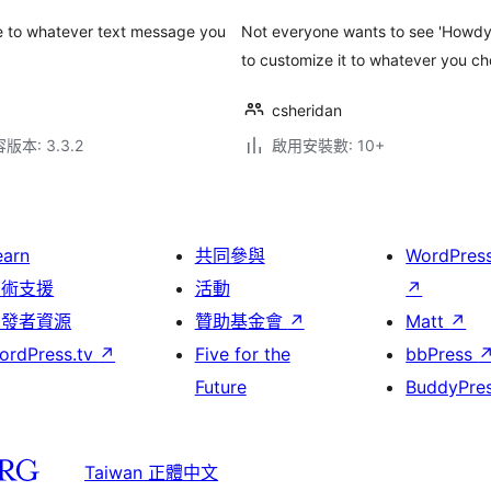
e to whatever text message you
Not everyone wants to see 'Howdy,
to customize it to whatever you ch
csheridan
本: 3.3.2
啟用安裝數: 10+
earn
共同參與
WordPres
技術支援
活動
↗
開發者資源
贊助基金會
↗
Matt
↗
ordPress.tv
↗
Five for the
bbPress
Future
BuddyPre
Taiwan 正體中文