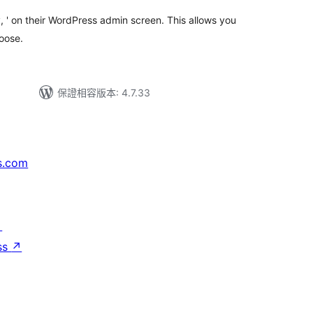
 ' on their WordPress admin screen. This allows you
oose.
保證相容版本: 4.7.33
s.com
↗
ss
↗