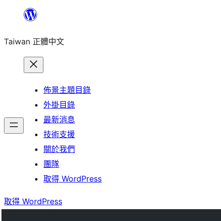
跳
至
Taiwan 正體中文
主
要
內
容
佈景主題目錄
外掛目錄
最新消息
技術支援
關於我們
團隊
取得 WordPress
取得 WordPress