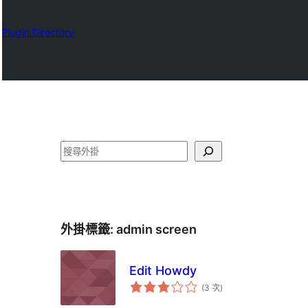
Plugin Directory
搜
尋
外掛標籤:
admin screen
Edit Howdy
評
(3 次
)
分
次
數