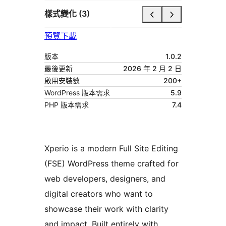
樣式變化 (3)
預覽
下載
版本
1.0.2
最後更新
2026 年 2 月 2 日
啟用安裝數
200+
WordPress 版本需求
5.9
PHP 版本需求
7.4
Xperio is a modern Full Site Editing
(FSE) WordPress theme crafted for
web developers, designers, and
digital creators who want to
showcase their work with clarity
and impact. Built entirely with