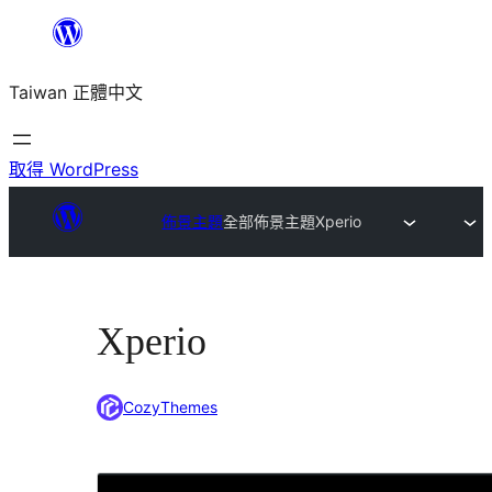
跳
至
Taiwan 正體中文
主
要
內
取得 WordPress
容
佈景主題
全部佈景主題
Xperio
Xperio
CozyThemes