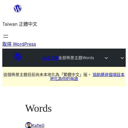
跳
至
Taiwan 正體中文
主
要
內
取得 WordPress
容
佈景主題
全部佈景主題
Words
這個佈景主題目前尚未本地化為「繁體中文」版。
協助將這個項目本
地化為你的母語
Words
KafleG