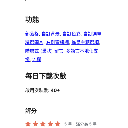
功能
部落格
, 
自訂背景
, 
自訂色彩
, 
自訂選單
, 
精選圖片
, 
右側資訊欄
, 
佈景主題選項
, 
階層式 (巢狀) 留言
, 
多語言本地化支
援
, 
2 欄
每日下載次數
啟用安裝數:
40+
評分
5
星，滿分為 5 星