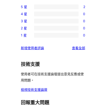
5 星
2
2
4 星
0
個
0
3 星
0
5
個
0
星
2 星
0
4
個
0
使
星
1 星
0
3
個
0
用
使
星
2
個
者
用
使
新增使用者評論
查看全部
使
星
1
評
者
用
用
使
星
論
評
者
者
用
使
技術支援
論
評
評
者
用
論
論
評
使用者可在技術支援論壇提出意見反應或使
者
論
用問題。
評
論
檢視技術支援論壇
回報重大問題