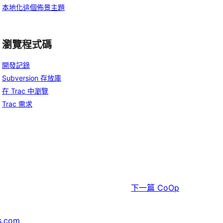
本地化這個佈景主題
瀏覽程式碼
開發記錄
Subversion 存放庫
在 Trac 中瀏覽
Trac 需求
下一篇
CoOp
s.com