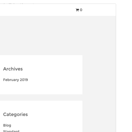
商業版佈景主題
這個佈景主題為免費佈景主題，但另外提供付費商業升
級版或技術支援。
預覽
下載
版本
1.6.5
最後更新
2025 年 8 月 31 日
啟用安裝數
30+
PHP 版本需求
5.3
佈景主題首頁