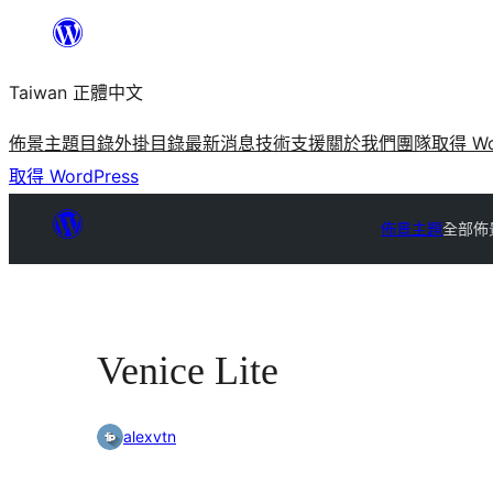
跳
至
Taiwan 正體中文
主
要
佈景主題目錄
外掛目錄
最新消息
技術支援
關於我們
團隊
取得 Wo
內
取得 WordPress
容
佈景主題
全部佈
Venice Lite
alexvtn