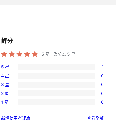
評分
5
星，滿分為 5 星
5 星
1
1
4 星
0
個
0
3 星
0
5
個
0
星
2 星
0
4
個
0
使
星
1 星
0
3
個
0
用
使
星
2
個
者
用
使
新增使用者評論
查看全部
使
星
1
評
者
用
用
使
星
論