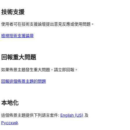
評
者
者
用
使
論
評
評
者
技術支援
用
論
論
評
者
使用者可在技術支援論壇提出意見反應或使用問題。
論
評
論
檢視技術支援論壇
回報重大問題
如果佈景主題發生重大問題，請立即回報。
回報這個佈景主題的問題
本地化
這個佈景主題提供下列語言套件:
English (US)
及
Русский
.