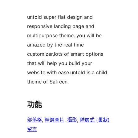
untold super flat design and
responsive landing page and
multipurpose theme. you will be
amazed by the real time
customizer,lots of smart options
that will help you build your
website with ease.untold is a child
theme of Safreen.
功能
部落格
, 
精選圖片
, 
攝影
, 
階層式 (巢狀)
留言