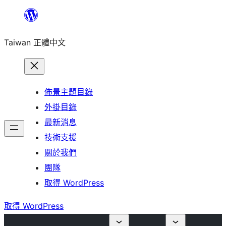
跳
至
Taiwan 正體中文
主
要
內
容
佈景主題目錄
外掛目錄
最新消息
技術支援
關於我們
團隊
取得 WordPress
取得 WordPress