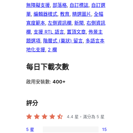
無障礙支援
, 
部落格
, 
自訂標誌
, 
自訂選
單
, 
編輯器樣式
, 
教育
, 
精選圖片
, 
全幅
寬度範本
, 
左側資訊欄
, 
新聞
, 
右側資訊
欄
, 
支援 RTL 語言
, 
置頂文章
, 
佈景主
題選項
, 
階層式 (巢狀) 留言
, 
多語言本
地化支援
, 
2 欄
每日下載次數
啟用安裝數:
400+
評分
4.4
星，滿分為 5 星
5 星
15
15