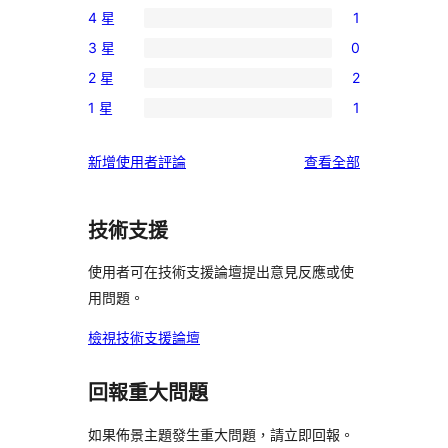
4 星
1
個
1
3 星
0
5
個
0
星
2 星
2
4
個
2
使
星
1 星
1
3
個
1
用
使
星
2
個
者
用
使
新增使用者評論
查看全部
使
星
1
評
者
用
用
使
星
論
評
者
者
用
使
技術支援
論
評
評
者
用
論
論
評
使用者可在技術支援論壇提出意見反應或使
者
論
用問題。
評
論
檢視技術支援論壇
回報重大問題
如果佈景主題發生重大問題，請立即回報。