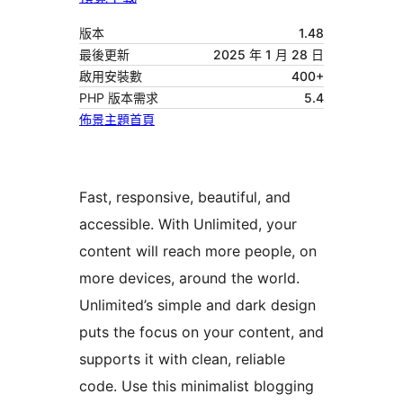
版本
1.48
最後更新
2025 年 1 月 28 日
啟用安裝數
400+
PHP 版本需求
5.4
佈景主題首頁
Fast, responsive, beautiful, and
accessible. With Unlimited, your
content will reach more people, on
more devices, around the world.
Unlimited’s simple and dark design
puts the focus on your content, and
supports it with clean, reliable
code. Use this minimalist blogging