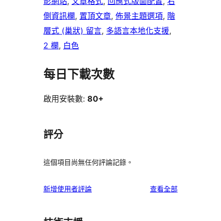
影網站
, 
文章格式
, 
回應式版面配置
, 
右
側資訊欄
, 
置頂文章
, 
佈景主題選項
, 
階
層式 (巢狀) 留言
, 
多語言本地化支援
, 
2 欄
, 
白色
每日下載次數
啟用安裝數:
80+
評分
這個項目尚無任何評論記錄。
使
新增使用者評論
查看全部
用
者