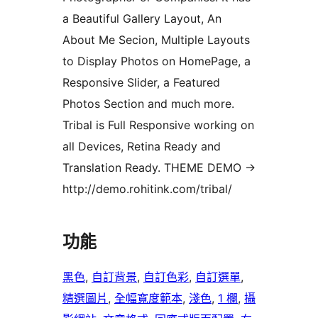
a Beautiful Gallery Layout, An
About Me Secion, Multiple Layouts
to Display Photos on HomePage, a
Responsive Slider, a Featured
Photos Section and much more.
Tribal is Full Responsive working on
all Devices, Retina Ready and
Translation Ready. THEME DEMO ->
http://demo.rohitink.com/tribal/
功能
黑色
, 
自訂背景
, 
自訂色彩
, 
自訂選單
, 
精選圖片
, 
全幅寬度範本
, 
淺色
, 
1 欄
, 
攝