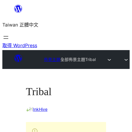
跳
至
Taiwan 正體中文
主
要
內
取得 WordPress
容
佈景主題
全部佈景主題
Tribal
Tribal
InkHive