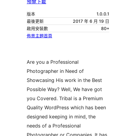
預覽
下載
版本
1.0.0.1
最後更新
2017 年 6 月 19 日
啟用安裝數
80+
佈景主題首頁
Are you a Professional
Photographer in Need of
Showcasing His work in the Best
Possible Way? Well, We have got
you Covered. Tribal is a Premium
Quality WordPress which has been
designed keeping in mind, the
needs of a Professional
Photographer or Companies. It has